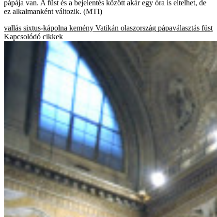
pápája van. A füst és a bejelentés között akár egy óra is eltelhet, de
ez alkalmanként változik. (MTI)
vallás
sixtus-kápolna
kemény
Vatikán
olaszország
pápaválasztás
füst
Kapcsolódó cikkek