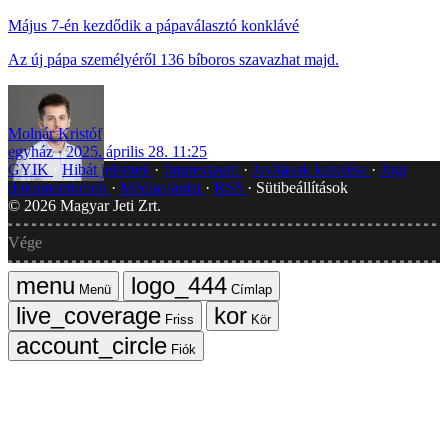
Május 7-én kezdődik a pápaválasztó konklávé
Az új pápa személyéről 136 bíboros szavazhat majd.
Molnár Kristóf
egyház
2025. április 28. 11:25
GYIK
Hibát jelentek
Impresszum
Javítások kezelése
Jogi
dokumentumok
Médiaajánlat
RSS
Sütibeállítások
©
2026
Magyar Jeti Zrt.
Vége
Menü
Címlap
Friss
Kör
Fiók