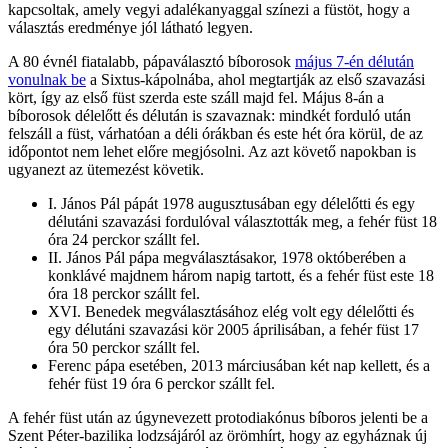
kapcsoltak, amely vegyi adalékanyaggal színezi a füstöt, hogy a
választás eredménye jól látható legyen.
A 80 évnél fiatalabb, pápaválasztó bíborosok
május 7-én délután
vonulnak be
a Sixtus-kápolnába, ahol megtartják az első szavazási
kört, így az első füst szerda este száll majd fel. Május 8-án a
bíborosok délelőtt és délután is szavaznak: mindkét forduló után
felszáll a füst, várhatóan a déli órákban és este hét óra körül, de az
időpontot nem lehet előre megjósolni. Az azt követő napokban is
ugyanezt az ütemezést követik.
I. János Pál pápát 1978 augusztusában egy délelőtti és egy
délutáni szavazási fordulóval választották meg, a fehér füst 18
óra 24 perckor szállt fel.
II. János Pál pápa megválasztásakor, 1978 októberében a
konklávé majdnem három napig tartott, és a fehér füst este 18
óra 18 perckor szállt fel.
XVI. Benedek megválasztásához elég volt egy délelőtti és
egy délutáni szavazási kör 2005 áprilisában, a fehér füst 17
óra 50 perckor szállt fel.
Ferenc pápa esetében, 2013 márciusában két nap kellett, és a
fehér füst 19 óra 6 perckor szállt fel.
A fehér füst után az úgynevezett protodiakónus bíboros jelenti be a
Szent Péter-bazilika lodzsájáról az örömhírt, hogy az egyháznak új