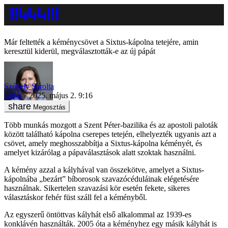
Már feltették a kéménycsövet a Sixtus-kápolna tetejére, amin
keresztül kiderül, megválasztották-e az új pápát
Székely Sarolta
vallás
2025. május 2. 9:16
Megosztás
Több munkás mozgott a Szent Péter-bazilika és az apostoli paloták
között található kápolna cserepes tetején, elhelyezték ugyanis azt a
csövet, amely meghosszabbítja a Sixtus-kápolna kéményét, és
amelyet kizárólag a pápaválasztások alatt szoktak használni.
A kémény azzal a kályhával van összekötve, amelyet a Sixtus-
kápolnába „bezárt” bíborosok szavazócéduláinak elégetésére
használnak. Sikertelen szavazási kör esetén fekete, sikeres
választáskor fehér füst száll fel a kéményből.
Az egyszerű öntöttvas kályhát első alkalommal az 1939-es
konklávén használták. 2005 óta a kéményhez egy másik kályhát is