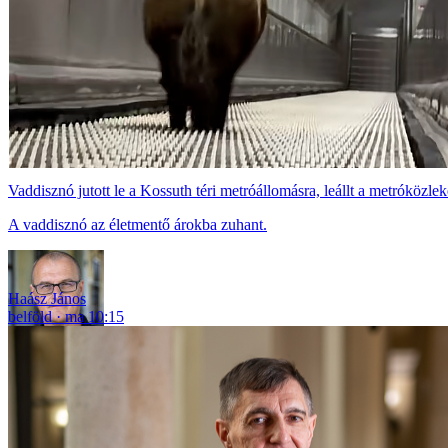
Vaddisznó jutott le a Kossuth téri metróállomásra, leállt a metróközle
A vaddisznó az életmentő árokba zuhant.
Haász János
belföld
ma 10:15