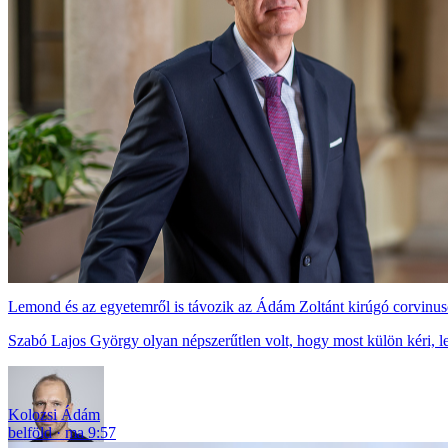
Lemond és az egyetemről is távozik az Ádám Zoltánt kirúgó corvinuso
Szabó Lajos György olyan népszerűtlen volt, hogy most külön kéri, l
Kolozsi Ádám
belföld
ma 9:57