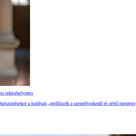
s rektorhelyettes
eköszönésekor a kollégái „mellőzzék a személyeskedő és sértő megjegy