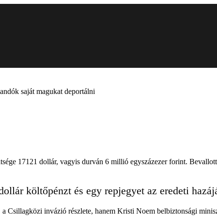
landók saját magukat deportálni
tsége 17121 dollár, vagyis durván 6 millió egyszázezer forint. Bevallot
dollár költőpénzt és egy repjegyet az eredeti hazáj
a Csillagközi invázió részlete, hanem Kristi Noem belbiztonsági miniszter