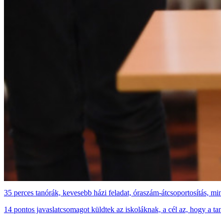
35 perces tanórák, kevesebb házi feladat, óraszám-átcsoportosítás, m
14 pontos javaslatcsomagot küldtek az iskoláknak, a cél az, hogy a t