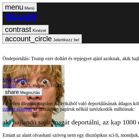
Menü
Kinézet
Jelentkezz be!
Öndeportálás: Trump ezer dollárt és repjegyet ajánl azoknak, akik haj
Szily László
külföld
2025. május 5. 16:31
Megosztás
Egyetlen illegális migráns Amerikából való deportálásának átlagos köl
üzletet ajánljon
az országban papírok nélkül tartózkodók millióinak:
aki hajlandó saját magát deportálni, az kap 1000 
Emiatt az alant olvasható szöveg nem egy disztópikus sci-fi, mondjuk, 