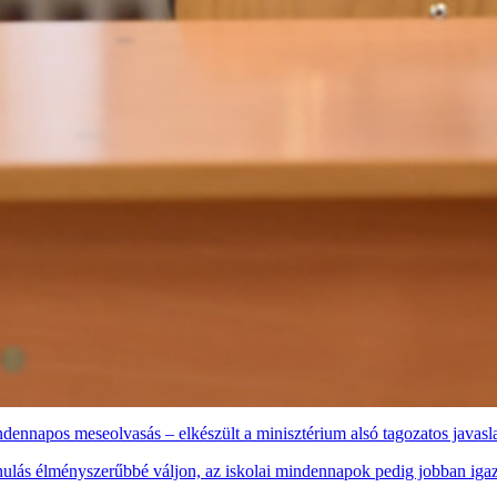
indennapos meseolvasás – elkészült a minisztérium alsó tagozatos javas
anulás élményszerűbbé váljon, az iskolai mindennapok pedig jobban iga