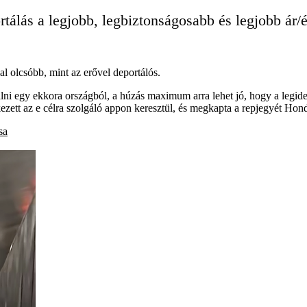
rtálás a legjobb, legbiztonságosabb és legjobb ár
al olcsóbb, mint az erővel deportálós.
ni egy ekkora országból, a húzás maximum arra lehet jó, hogy a legideg
kezett az e célra szolgáló appon keresztül, és megkapta a repjegyét Hon
sa