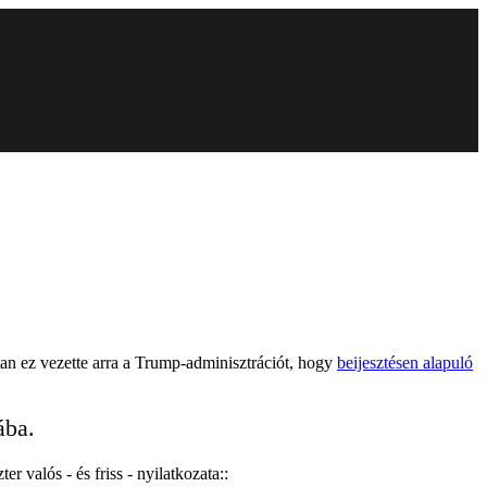
tan ez vezette arra a Trump-adminisztrációt, hogy
beijesztésen alapuló
ába.
 valós - és friss - nyilatkozata::