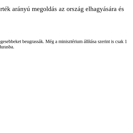
/érték arányú megoldás az ország elhagyására és
esebbeket beugrassák. Még a minisztérium állítása szerint is csak 1
durasba.