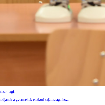
latcsomagja
zodjanak a gyermekek életkori sajátosságaihoz.