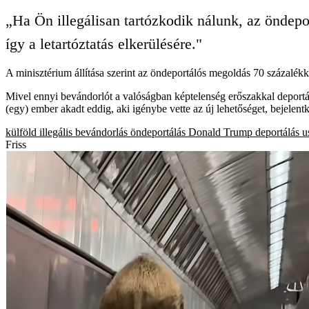
„Ha Ön illegálisan tartózkodik nálunk, az öndepo
így a letartóztatás elkerülésére."
A minisztérium állítása szerint az öndeportálós megoldás 70 százalékk
Mivel ennyi bevándorlót a valóságban képtelenség erőszakkal deportál
(egy) ember akadt eddig, aki igénybe vette az új lehetőséget, bejelent
külföld
illegális bevándorlás
öndeportálás
Donald Trump
deportálás
u
Friss