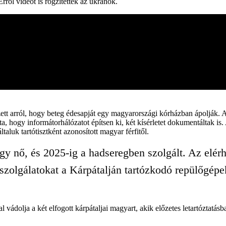
rről videót is rögzítettek az ukránok.
zett arról, hogy beteg édesapját egy magyarországi kórházban ápolják. A
ta, hogy informátorhálózatot építsen ki, két kísérletet dokumentáltak is.
taluk tartótisztként azonosított magyar férfitől.
gy nő, és 2025-ig a hadseregben szolgált. Az elérh
szolgálatokat a Kárpátalján tartózkodó repülőgépek
vádolja a két elfogott kárpátaljai magyart, akik előzetes letartóztatásba