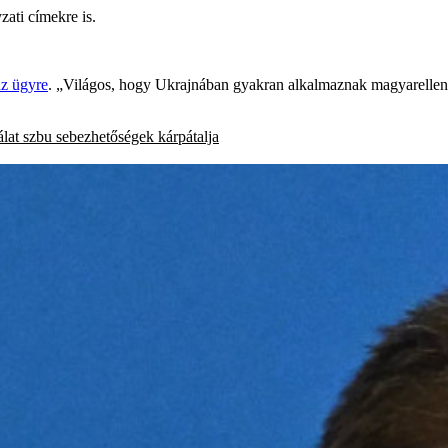
ati címekre is.
az ügyre
. „Világos, hogy Ukrajnában gyakran alkalmaznak magyarellen
álat
szbu
sebezhetőségek
kárpátalja