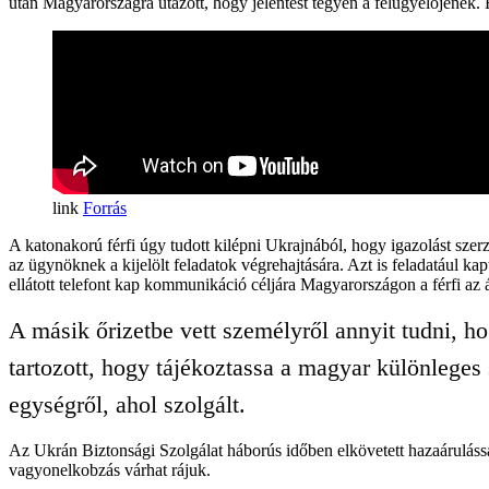
után Magyarországra utazott, hogy jelentést tegyen a felügyelőjének. E
Forrás
A katonakorú férfi úgy tudott kilépni Ukrajnából, hogy igazolást szer
az ügynöknek a kijelölt feladatok végrehajtására. Azt is feladatául kap
ellátott telefont kap kommunikáció céljára Magyarországon a férfi az ál
A másik őrizetbe vett személyről annyit tudni, ho
tartozott, hogy tájékoztassa a magyar különleges 
egységről, ahol szolgált.
Az Ukrán Biztonsági Szolgálat háborús időben elkövetett hazaárulással 
vagyonelkobzás várhat rájuk.