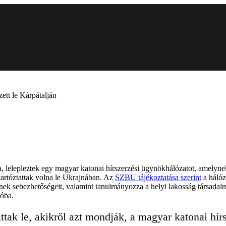
zett le Kárpátalján
tja, lelepleztek egy magyar katonai hírszerzési ügynökhálózatot, amely
artóztattak volna le Ukrajnában. Az
SZBU tájékoztatása szerint
a hálóz
rének sebezhetőségeit, valamint tanulmányozza a helyi lakosság társadalm
ióba.
k le, akikről azt mondják, a magyar katonai hírsze