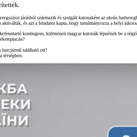
ítették.
 Beregszászi járásból származik és szolgált katonaként az ukrán hadser
aktiválták, és azt a feladatot kapta, hogy tanulmányozza a helyi lakos
ékefenntartó kontingens, különösen magyar katonák lépnének be a régi
feketepiacán?
 harcjármű található ott?
a térségben.