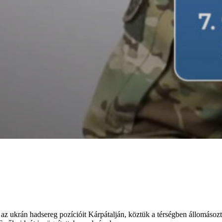
az ukrán hadsereg pozícióit Kárpátalján, köztük a térségben állomásozt