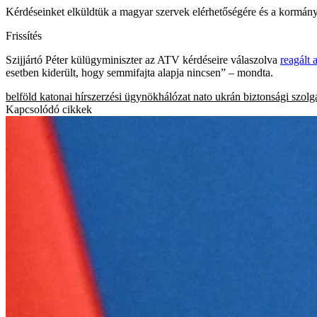
Kérdéseinket elküldtük a magyar szervek elérhetőségére és a kormányz
Frissítés
Szijjártó Péter külügyminiszter az ATV kérdéseire válaszolva
reagált 
esetben kiderült, hogy semmifajta alapja nincsen” – mondta.
belföld
katonai hírszerzési ügynökhálózat
nato
ukrán biztonsági szolg
Kapcsolódó cikkek