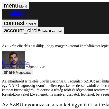
Menü
Kinézet
Jelentkezz be!
Az ukrán elhárítás azt állítja, hogy magyar katonai kémhálózatot leple
Kaufmann Balázs
belföld
2025. május 9. 7:45
Megosztás
Az elhárításért is felelős Ukrán Biztonsági Szolgálat (SZBU) azt állí
egy NATO-tagország számára ellenséges kémkedéssel vádolt embert t
katonai biztonságáról, felderítse a térség földi és légvédelmi rendsze
forgatókönyveket követnének, ha magyar csapatok lépnének be a rég
Az SZBU nyomozása során két ügynököt tartóztatta