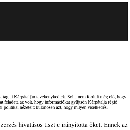
nek tagjai Kárpátalján tevékenykedtek. Soha nem fordult még elő, hogy
at feladata az volt, hogy információkat gyűjtsön Kárpátalja régió
i-politikai nézeteit: különösen azt, hogy milyen viselkedési
rzés hivatásos tisztje irányította őket. Ennek az