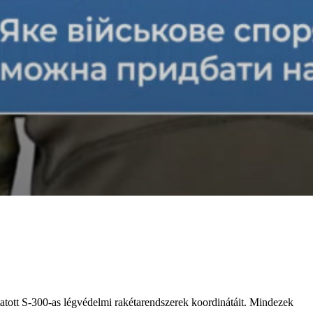
atott S-300-as légvédelmi rakétarendszerek koordinátáit. Mindezek