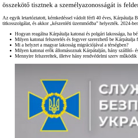
összekötő tisztnek a személyazonosságát is felder
Az egyik letartóztatott, kémkedéssel vádolt férfi 40 éves, Kárpátalja
titkosszolgálat, és akkor „készenléti üzemmódba” helyezték. 2024-ben 
Hogyan reagálna Kárpátalja katonai és polgári lakossága, ha b
Milyen katonai felszerelés és fegyver szerezhető be Kárpátalja 
Mi a helyzet a magyar lakosság migrációjával a térségben?
Milyen katonai erők állomásoznak Kárpátalján, hány szállító- és
Mennyire felszereltek, illetve hány rendvédelmi szerv működik 