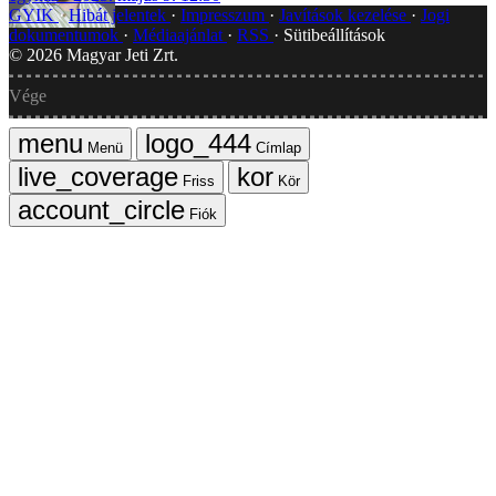
GYIK
Hibát jelentek
Impresszum
Javítások kezelése
Jogi
dokumentumok
Médiaajánlat
RSS
Sütibeállítások
©
2026
Magyar Jeti Zrt.
Vége
Menü
Címlap
Friss
Kör
Fiók