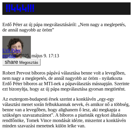
Erdő Péter az új pápa megválasztásáról: „Nem nagy a meglepetés,
de annál nagyobb az öröm”
Urfi Péter
egyház
2025. május 9. 17:13
Megosztás
Robert Prevost bíboros pápává választása benne volt a levegőben,
nem nagy a meglepetés, de annál nagyobb az öröm - nyilatkozta
Erdő Péter bíboros az MTI-nek a pápaválasztás másnapján. Szerinte
ezt bizonyítja, hogy az új pápa megválasztása gyorsan megtörtént.
Az esztergom-budapesti érsek szerint a konklávén „egy-egy
választási menet során felbukkannak nevek, és amikor nő a többség,
benne van a levegőben, hogy alighanem ő lesz, aki megkapja a
szükséges szavazatszámot”. A bíboros a piaristák egykori általános
rendfőnöke, Tomek Vince mondását idézte, miszerint a konklávén
minden szavazási menetnek külön lelke van.