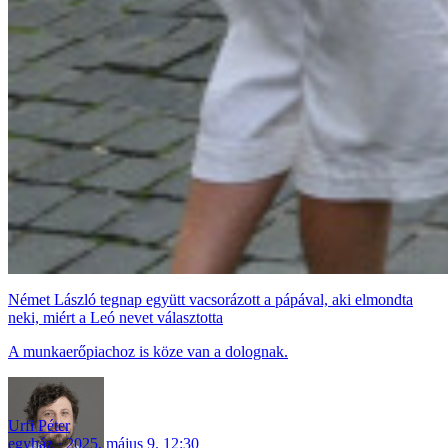
Német László tegnap együtt vacsorázott a pápával, aki elmondta
neki, miért a Leó nevet választotta
A munkaerőpiachoz is köze van a dolognak.
Urfi Péter
egyház
2025. május 9. 12:30