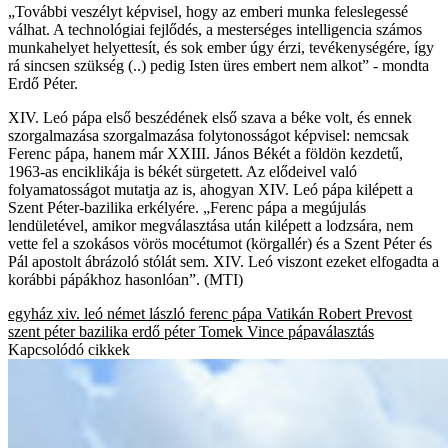
„További veszélyt képvisel, hogy az emberi munka feleslegessé
válhat. A technológiai fejlődés, a mesterséges intelligencia számos
munkahelyet helyettesít, és sok ember úgy érzi, tevékenységére, így
rá sincsen szükség (..) pedig Isten üres embert nem alkot” - mondta
Erdő Péter.
XIV. Leó pápa első beszédének első szava a béke volt, és ennek
szorgalmazása szorgalmazása folytonosságot képvisel: nemcsak
Ferenc pápa, hanem már XXIII. János Békét a földön kezdetű,
1963-as enciklikája is békét sürgetett. Az elődeivel való
folyamatosságot mutatja az is, ahogyan XIV. Leó pápa kilépett a
Szent Péter-bazilika erkélyére. „Ferenc pápa a megújulás
lendületével, amikor megválasztása után kilépett a lodzsára, nem
vette fel a szokásos vörös mocétumot (körgallér) és a Szent Péter és
Pál apostolt ábrázoló stólát sem. XIV. Leó viszont ezeket elfogadta a
korábbi pápákhoz hasonlóan”. (MTI)
egyház
xiv. leó
német lászló
ferenc pápa
Vatikán
Robert Prevost
szent péter bazilika
erdő péter
Tomek Vince
pápaválasztás
Kapcsolódó cikkek