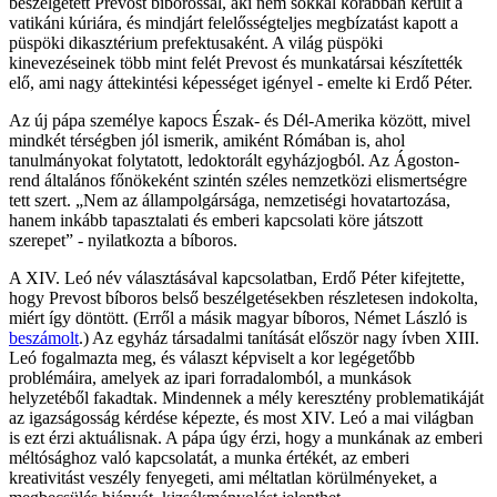
beszélgetett Prevost bíborossal, aki nem sokkal korábban került a
vatikáni kúriára, és mindjárt felelősségteljes megbízatást kapott a
püspöki dikasztérium prefektusaként. A világ püspöki
kinevezéseinek több mint felét Prevost és munkatársai készítették
elő, ami nagy áttekintési képességet igényel - emelte ki Erdő Péter.
Az új pápa személye kapocs Észak- és Dél-Amerika között, mivel
mindkét térségben jól ismerik, amiként Rómában is, ahol
tanulmányokat folytatott, ledoktorált egyházjogból. Az Ágoston-
rend általános főnökeként szintén széles nemzetközi elismertségre
tett szert. „Nem az állampolgársága, nemzetiségi hovatartozása,
hanem inkább tapasztalati és emberi kapcsolati köre játszott
szerepet” - nyilatkozta a bíboros.
A XIV. Leó név választásával kapcsolatban, Erdő Péter kifejtette,
hogy Prevost bíboros belső beszélgetésekben részletesen indokolta,
miért így döntött. (Erről a másik magyar bíboros, Német László is
beszámolt
.) Az egyház társadalmi tanítását először nagy ívben XIII.
Leó fogalmazta meg, és választ képviselt a kor legégetőbb
problémáira, amelyek az ipari forradalomból, a munkások
helyzetéből fakadtak. Mindennek a mély keresztény problematikáját
az igazságosság kérdése képezte, és most XIV. Leó a mai világban
is ezt érzi aktuálisnak. A pápa úgy érzi, hogy a munkának az emberi
méltósághoz való kapcsolatát, a munka értékét, az emberi
kreativitást veszély fenyegeti, ami méltatlan körülményeket, a