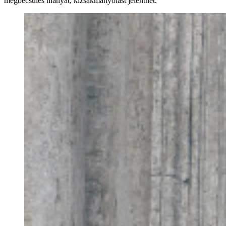
megbecsülés hiányát, kizsákmányolást jelenthet.