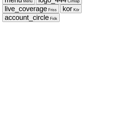
Menü
Címlap
Friss
Kör
Fiók