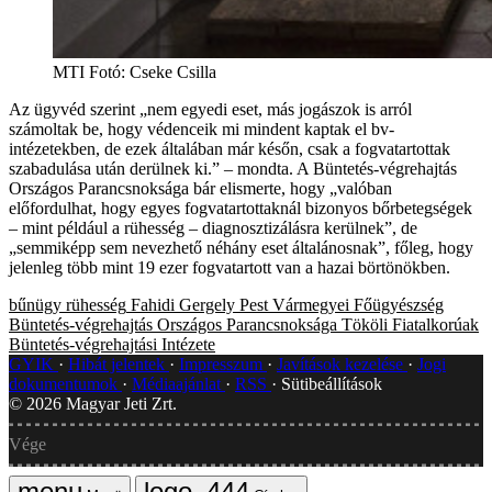
MTI Fotó: Cseke Csilla
Az ügyvéd szerint „nem egyedi eset, más jogászok is arról
számoltak be, hogy védenceik mi mindent kaptak el bv-
intézetekben, de ezek általában már későn, csak a fogvatartottak
szabadulása után derülnek ki.” – mondta. A Büntetés-végrehajtás
Országos Parancsnoksága bár elismerte, hogy „valóban
előfordulhat, hogy egyes fogvatartottaknál bizonyos bőrbetegségek
– mint például a rühesség – diagnosztizálásra kerülnek”, de
„semmiképp sem nevezhető néhány eset általánosnak”, főleg, hogy
jelenleg több mint 19 ezer fogvatartott van a hazai börtönökben.
bűnügy
rühesség
Fahidi Gergely
Pest Vármegyei Főügyészség
Büntetés-végrehajtás Országos Parancsnoksága
Tököli Fiatalkorúak
Büntetés-végrehajtási Intézete
GYIK
Hibát jelentek
Impresszum
Javítások kezelése
Jogi
dokumentumok
Médiaajánlat
RSS
Sütibeállítások
©
2026
Magyar Jeti Zrt.
Vége