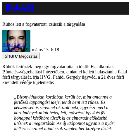
Rühös lett a fogvatartott, csúszik a tárgyalása
Botos Tamás
bűnügy
2025. május 13. 6:18
Megosztás
Rühök fertőzték meg egy fogvatartottat a tököli Fiatalkorúak
Büntetés-végrehajtási Intézetében, emiatt el kellett halasztani a fiatal
férfi tárgyalását, írja HVG. Fahidi Gergely ügyvéd, a 21 éves férfi
kirendelt védője kijelentette:
„Bizonyíthatóan korábban került be, mint amennyi a
fertőzés lappangási ideje, tehát bent lett rühes. Ez
kétszeresen is sérelmet okozott neki, egyrészt mert a
körülmények miatt beteg lett, másrészt így 4 és fél
hónappal későbbre tűzték ki az elmaradt előkészítő
ülésnek a megtartását. Az új időpontot ugyanis a nyári
ítélkezési szünet miatt csak szeptember középre tűzték