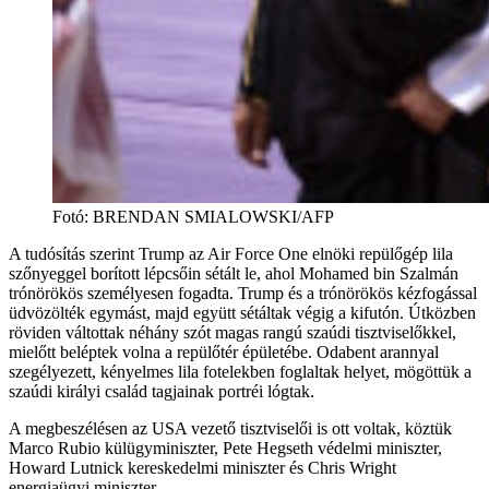
Fotó
:
BRENDAN SMIALOWSKI/AFP
A tudósítás szerint Trump az Air Force One elnöki repülőgép lila
szőnyeggel borított lépcsőin sétált le, ahol Mohamed bin Szalmán
trónörökös személyesen fogadta. Trump és a trónörökös kézfogással
üdvözölték egymást, majd együtt sétáltak végig a kifutón. Útközben
röviden váltottak néhány szót magas rangú szaúdi tisztviselőkkel,
mielőtt beléptek volna a repülőtér épületébe. Odabent arannyal
szegélyezett, kényelmes lila fotelekben foglaltak helyet, mögöttük a
szaúdi királyi család tagjainak portréi lógtak.
A megbeszélésen az USA vezető tisztviselői is ott voltak, köztük
Marco Rubio külügyminiszter, Pete Hegseth védelmi miniszter,
Howard Lutnick kereskedelmi miniszter és Chris Wright
energiaügyi miniszter.