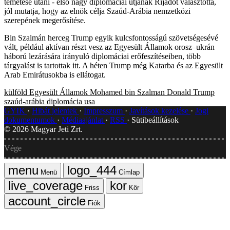
temetése utáni - első nagy diplomáciai útjának Rijádot választotta,
jól mutatja, hogy az elnök célja Szaúd-Arábia nemzetközi
szerepének megerősítése.
Bin Szalmán herceg Trump egyik kulcsfontosságú szövetségesévé
vált, például aktívan részt vesz az Egyesült Államok orosz–ukrán
háború lezárására irányuló diplomáciai erőfeszítéseiben, több
tárgyalást is tartottak itt. A héten Trump még Katarba és az Egyesült
Arab Emirátusokba is ellátogat.
külföld
Egyesült Államok
Mohamed bin Szalman
Donald Trump
szaúd-arábia
diplomácia
usa
GYIK
Hibát jelentek
Impresszum
Javítások kezelése
Jogi
dokumentumok
Médiaajánlat
RSS
Sütibeállítások
©
2026
Magyar Jeti Zrt.
Vége
Menü
Címlap
Friss
Kör
Fiók