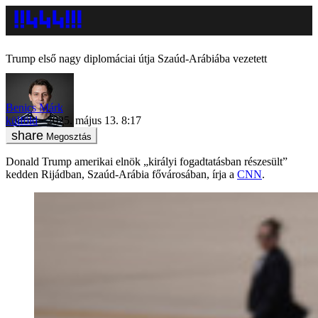
Trump első nagy diplomáciai útja Szaúd-Arábiába vezetett
Benics Márk
külföld
2025. május 13. 8:17
Megosztás
Donald Trump amerikai elnök „királyi fogadtatásban részesült”
kedden Rijádban, Szaúd-Arábia fővárosában, írja a
CNN
.