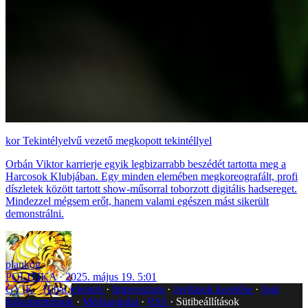
Tekintélyelvű vezető megkopott tekintéllyel
Orbán Viktor karrierje egyik legbizarrabb beszédét tartotta meg a
Harcosok Klubjában. Egy minden elemében megkoreografált, profi
díszletek között tartott show-műsorral toborzott digitális hadsereget.
Mindezzel mégsem erőt, hanem valami egészen mást sikerült
demonstrálni.
plankog
POLITIKA
2025. május 19. 5:01
GYIK
Hibát jelentek
Impresszum
Javítások kezelése
Jogi
dokumentumok
Médiaajánlat
RSS
Sütibeállítások