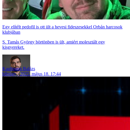
Egy elítélt pedofil is ott ült a hevesi fideszesekkel Orbán harcosok
klubjában
S. Tamás György börtönben is ült, amiért molesztált egy
kisgyereket.
Kaufmann Balázs
bűnügy
2025. május 18. 17:44