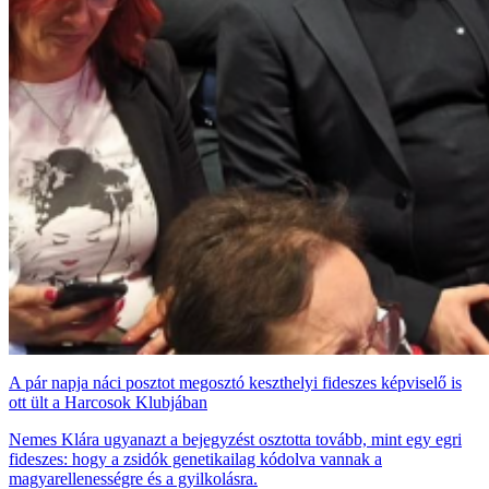
A pár napja náci posztot megosztó keszthelyi fideszes képviselő is
ott ült a Harcosok Klubjában
Nemes Klára ugyanazt a bejegyzést osztotta tovább, mint egy egri
fideszes: hogy a zsidók genetikailag kódolva vannak a
magyarellenességre és a gyilkolásra.