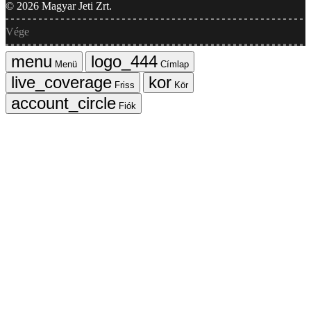
©
2026
Magyar Jeti Zrt.
Vége
Menü
Címlap
Friss
Kör
Fiók