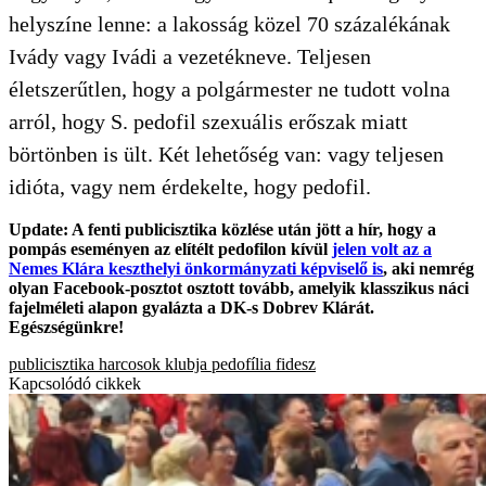
helyszíne lenne: a lakosság közel 70 százalékának
Ivády vagy Ivádi a vezetékneve. Teljesen
életszerűtlen, hogy a polgármester ne tudott volna
arról, hogy S. pedofil szexuális erőszak miatt
börtönben is ült. Két lehetőség van: vagy teljesen
idióta, vagy nem érdekelte, hogy pedofil.
Update: A fenti publicisztika közlése után jött a hír, hogy a
pompás eseményen az elítélt pedofilon kívül
jelen volt az a
Nemes Klára keszthelyi önkormányzati képviselő is
, aki nemrég
olyan Facebook-posztot osztott tovább, amelyik klasszikus náci
fajelméleti alapon gyalázta a DK-s Dobrev Klárát.
Egészségünkre!
publicisztika
harcosok klubja
pedofília
fidesz
Kapcsolódó cikkek