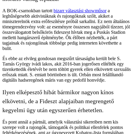
A BOK-csarnokban tartott
bizarr választási showműsor
a
leghűségesebb aktivistáknak és rajongóknak szólt, akiket a
miniszterelnök extra erőfeszítésre próbál sarkallni. Ez nem általános
tömegrendezvény volt: az eseményre összesen nagyjából tízezer, jól
összeválogatott belsőkörös fideszest hívtak meg a Puskás Stadion
melletti hangárszerű építménybe. Ők élőben nézhették, a párt
tagjainak és rajongóinak többsége pedig interneten követhette a
bulit.
És ebbe az elvileg gondosan megszűrt társaságba került bele S.
Tamás György ivádi lakos, akit 2016-ban jogerősen elítélték egy
tizenkettedik életévét be nem töltött gyerek ellen elkövetett szexuális
erőszak miatt. S. emiatt börtönben is ült. Orbán most felállítandó
digitális hadseregének máris van egy pedofil honvédje.
Ilyen elképesztő hibát bármikor nagyon kínos
elkövetni, de a Fideszt alapjaiban megrengető
kegyelmi ügy után egyszerűen érhetetlen.
És pont annál a pártnál, amelyik választási sikereiben nem kis
szerepe volt a rajongók, támogatók és politikai ellenfelek pontos
feltérképezésének, ami az úgynevezett Kubatov-lista formájában