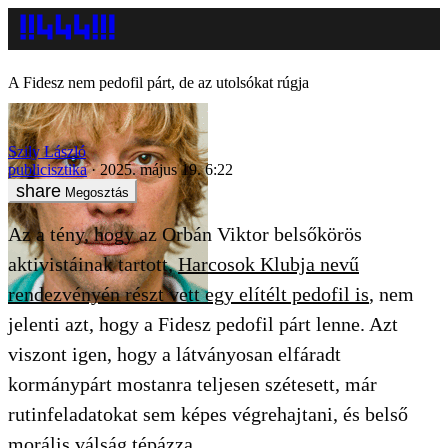
A Fidesz nem pedofil párt, de az utolsókat rúgja
Szily László
publicisztika
2025. május 19. 6:22
Megosztás
Az a tény, hogy az Orbán Viktor belsőkörös
aktivistáinak tartott,
Harcosok Klubja nevű
rendezvényén részt vett egy elítélt pedofil is
, nem
jelenti azt, hogy a Fidesz pedofil párt lenne. Azt
viszont igen, hogy a látványosan elfáradt
kormánypárt mostanra teljesen szétesett, már
rutinfeladatokat sem képes végrehajtani, és belső
morális válság tépázza.