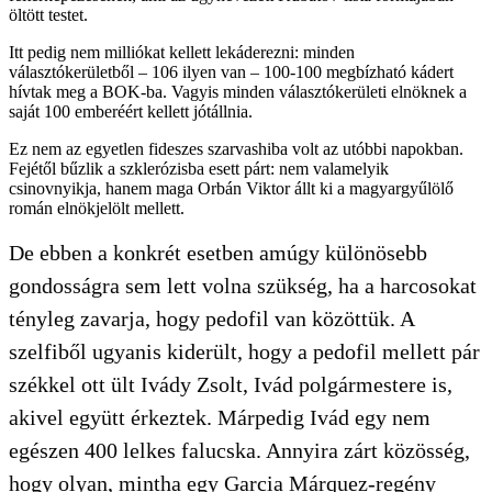
öltött testet.
Itt pedig nem milliókat kellett lekáderezni: minden
választókerületből – 106 ilyen van – 100-100 megbízható kádert
hívtak meg a BOK-ba. Vagyis minden választókerületi elnöknek a
saját 100 emberéért kellett jótállnia.
Ez nem az egyetlen fideszes szarvashiba volt az utóbbi napokban.
Fejétől bűzlik a szklerózisba esett párt: nem valamelyik
csinovnyikja, hanem maga Orbán Viktor állt ki a magyargyűlölő
román elnökjelölt mellett.
De ebben a konkrét esetben amúgy különösebb
gondosságra sem lett volna szükség, ha a harcosokat
tényleg zavarja, hogy pedofil van közöttük. A
szelfiből ugyanis kiderült, hogy a pedofil mellett pár
székkel ott ült Ivády Zsolt, Ivád polgármestere is,
akivel együtt érkeztek. Márpedig Ivád egy nem
egészen 400 lelkes falucska. Annyira zárt közösség,
hogy olyan, mintha egy Garcia Márquez-regény