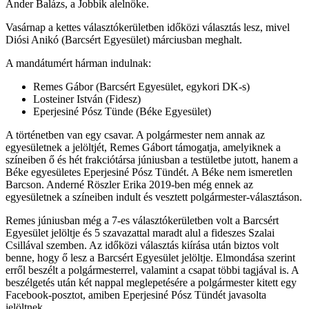
Ander Balázs, a Jobbik alelnöke.
Vasárnap a kettes választókerületben időközi választás lesz, mivel
Diósi Anikó (Barcsért Egyesület) márciusban meghalt.
A mandátumért hárman indulnak:
Remes Gábor (Barcsért Egyesület, egykori DK-s)
Losteiner István (Fidesz)
Eperjesiné Pósz Tünde (Béke Egyesület)
A történetben van egy csavar. A polgármester nem annak az
egyesületnek a jelöltjét, Remes Gábort támogatja, amelyiknek a
színeiben ő és hét frakciótársa júniusban a testületbe jutott, hanem a
Béke egyesületes Eperjesiné Pósz Tündét. A Béke nem ismeretlen
Barcson. Anderné Röszler Erika 2019-ben még ennek az
egyesületnek a színeiben indult és vesztett polgármester-választáson.
Remes júniusban még a 7-es választókerületben volt a Barcsért
Egyesület jelöltje és 5 szavazattal maradt alul a fideszes Szalai
Csillával szemben. Az időközi választás kiírása után biztos volt
benne, hogy ő lesz a Barcsért Egyesület jelöltje. Elmondása szerint
erről beszélt a polgármesterrel, valamint a csapat többi tagjával is. A
beszélgetés után két nappal meglepetésére a polgármester kitett egy
Facebook-posztot, amiben Eperjesiné Pósz Tündét javasolta
jelöltnek.