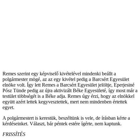
Remes szerint egy képviselő kivételével mindenki beállt a
polgármester mögé, az az egy kivétel pedig a Barcsért Egyesület
elnöke volt. Így lett Remes a Barcsért Egyesület jelöltje, Eperjesiné
Pósz Tünde pedig az újra aktivizált Béke Egyesületé, így most már a
testület többségét is a Béke adja. Remes úgy érzi, hogy az elnökkel
együtt azért lettek kegyvesztettek, mert nem mindenben értettek
egyet.
A polgármestert is kerestük, beszéltünk is vele, de írásban kérte a
kérdéseinket. Választ, bár péntek estére ígérte, nem kaptunk.
FRISSÍTÉS