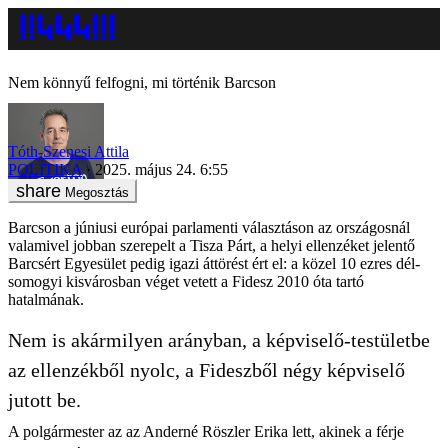
Nem könnyű felfogni, mi történik Barcson
Tóth-Szenesi Attila
POLITIKA
2025. május 24. 6:55
Megosztás
Barcson a júniusi európai parlamenti választáson az országosnál
valamivel jobban szerepelt a Tisza Párt, a helyi ellenzéket jelentő
Barcsért Egyesület pedig igazi áttörést ért el: a közel 10 ezres dél-
somogyi kisvárosban véget vetett a Fidesz 2010 óta tartó
hatalmának.
Nem is akármilyen arányban, a képviselő-testületbe
az ellenzékből nyolc, a Fideszből négy képviselő
jutott be.
A polgármester az az Anderné Röszler Erika lett, akinek a férje