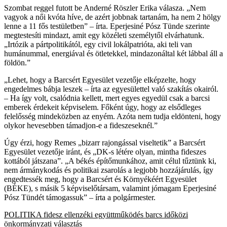
Szombat reggel futott be Anderné Röszler Erika válasza. „Nem
vagyok a női kvóta híve, de azért jobbnak tartanám, ha nem 2 hölgy
lenne a 11 fős testületben” – írta. Eperjesiné Pósz Tünde szerinte
megtestesíti mindazt, amit egy közéleti személytől elvárhatunk.
„Irtózik a pártpolitikától, egy civil lokálpatrióta, aki teli van
humánummal, energiával és ötletekkel, mindazonáltal két lábbal áll a
földön.”
„Lehet, hogy a Barcsért Egyesület vezetője elképzelte, hogy
engedelmes bábja leszek – írta az egyesülettel való szakítás okairól.
– Ha így volt, csalódnia kellett, mert egyes egyedül csak a barcsi
emberek érdekeit képviselem. Főként úgy, hogy az elsődleges
felelősség mindeközben az enyém. Azóta nem tudja eldönteni, hogy
olykor hevesebben támadjon-e a fideszeseknél.”
Úgy érzi, hogy Remes „bizarr rajongással viseltetik” a Barcsért
Egyesület vezetője iránt, és „DK-s létére olyan, mintha fideszes
kottából játszana”. „A békés építőmunkához, amit célul tűztünk ki,
nem ármánykodás és politikai zsarolás a legjobb hozzájárulás, így
engedtessék meg, hogy a Barcsért és Környékéért Egyesület
(BÉKE), s másik 5 képviselőtársam, valamint jómagam Eperjesiné
Pósz Tündét támogassuk” – írta a polgármester.
POLITIKA
fidesz
ellenzéki együttműködés
barcs
időközi
önkormányzati választás