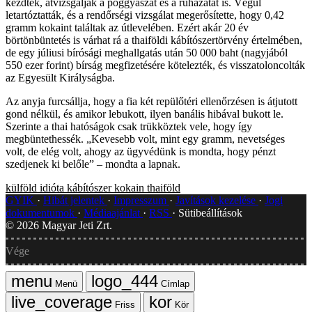
kezdtek, átvizsgálják a poggyászát és a ruházatát is. Végül
letartóztatták, és a rendőrségi vizsgálat megerősítette, hogy 0,42
gramm kokaint találtak az útlevelében. Ezért akár 20 év
börtönbüntetés is várhat rá a thaiföldi kábítószertörvény értelmében,
de egy júliusi bírósági meghallgatás után 50 000 baht (nagyjából
550 ezer forint) bírság megfizetésére kötelezték, és visszatoloncolták
az Egyesült Királyságba.
Az anyja furcsállja, hogy a fia két repülőtéri ellenőrzésen is átjutott
gond nélkül, és amikor lebukott, ilyen banális hibával bukott le.
Szerinte a thai hatóságok csak trükköztek vele, hogy így
megbüntethessék. „Kevesebb volt, mint egy gramm, nevetséges
volt, de elég volt, ahogy az ügyvédünk is mondta, hogy pénzt
szedjenek ki belőle” – mondta a lapnak.
külföld
idióta
kábítószer
kokain
thaiföld
GYIK
Hibát jelentek
Impresszum
Javítások kezelése
Jogi
dokumentumok
Médiaajánlat
RSS
Sütibeállítások
©
2026
Magyar Jeti Zrt.
Vége
Menü
Címlap
Friss
Kör