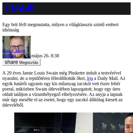
Egy brit férfi megmutatta, milyen a világklasszis szintű emberi
idiótaság
Haász János
külföld
2025. május 26. 8:38
Megosztás
A 29 éves Jamie Louis Swain még Phuketre indult a testvérével
nyaralni, de a repülőtéren félreállították őket,
írja
a Daily Mail. Az
egyik határőr ugyanis egy kis műanyag zacskót vett észre fehér
porral, miközben Swain útlevelében lapozgatott, hogy egy üres
oldalt találjon a vízumbélyegző elhelyezésére. Az anyja a lapnak
már úgy mesélte el az esetet, hogy egy zacskó állítólag kiesett az
útleveléből.