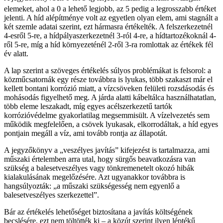
elemeket, ahol a 0 a lehető legjobb, az 5 pedig a legrosszabb értéket
jelenti. A híd alépítménye volt az egyetlen olyan elem, ami stagnált a
két szemle adatai szerint, ezt hármasra értékelték. A felszerkezetnél
4-esről 5-re, a hídpályaszerkezetnél 3-ról 4-re, a hídtartozékoknál 4-
ről 5-re, míg a híd környezeténél 2-ről 3-ra romlottak az értékek fél
év alatt.
A lap szerint a szöveges értékelés súlyos problémákat is felsorol: a
közműcsatornák egy része továbbra is lyukas, több szakaszt már el
kellett bontani korrózió miatt, a vízcsöveken felületi rozsdásodás és
mohásodás figyelhető meg. A járda alatti kábeltálca használhatatlan,
több eleme leszakadt, míg egyes acélszerkezetű tartók
korrózióvédelme gyakorlatilag megsemmisült. A vízelvezetés sem
működik megfelelően, a csövek lyukasak, elkorrodáltak, a híd egyes
pontjain megáll a víz, ami tovább rontja az állapotát.
A jegyzőkönyv a „veszélyes javítás” kifejezést is tartalmazza, ami
műszaki értelemben arra utal, hogy sürgős beavatkozásra van
szükség a balesetveszélyes vagy tönkremenetelt okozó hibák
kialakulásának megelőzésére. Azt ugyanakkor továbbra is
hangsúlyozták: „a műszaki szükségesség nem egyenlő a
balesetveszélyes szerkezettel”.
Bár az értékelés lehetőséget biztosítana a javítás költségének
becslésére, ezt nem töltötték ki – a közút szerint ilyen léptékű