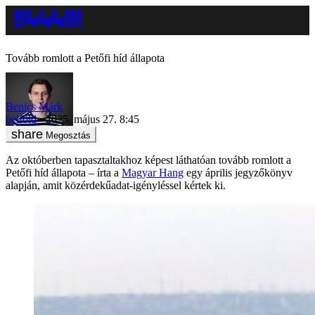
Tovább romlott a Petőfi híd állapota
Benics Márk
belföld
2025. május 27. 8:45
Megosztás
Az októberben tapasztaltakhoz képest láthatóan tovább romlott a
Petőfi híd állapota – írta a
Magyar Hang
egy április jegyzőkönyv
alapján, amit közérdekűadat-igényléssel kértek ki.