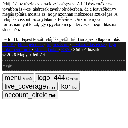
felújításhoz részletes tervek szükségesek. A híd összértékelése
továbbra is 4-es, akárcsak tavaly októberben, de a jegyzőkönyv
megállapítása most is az, hogy azonnali intézkedés szükséges. A
felújítás viszont bizonytalan, a Fővárosi Önkormányzat
forráshiánnyal küzd, így egyelőre még a tervezés megindítására
sincs pénz.
belföld
budapest közút
felújítás
petőfi híd
Budapest
állapotromlás
GYIK
Hibát jelentek
Impresszum
Javítások kezelése
Jogi
dokumentumok
Médiaajánlat
RSS
Sütibeállítások
©
2026
Magyar Jeti Zrt.
Vége
Menü
Címlap
Friss
Kör
Fiók