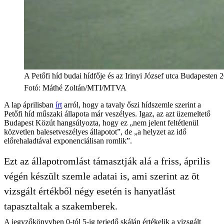
A Petőfi híd budai hídfője és az Irinyi József utca Budapesten
Fotó
:
Máthé Zoltán/MTI/MTVA
A lap áprilisban
írt
arról, hogy a tavaly őszi hídszemle szerint a
Petőfi híd műszaki állapota már veszélyes. Igaz, az azt üzemeltető
Budapest Közút hangsúlyozta, hogy ez „nem jelent feltétlenül
közvetlen balesetveszélyes állapotot”, de „a helyzet az idő
előrehaladtával exponenciálisan romlik”.
Ezt az állapotromlást támasztják alá a friss, április
végén készült szemle adatai is, ami szerint az öt
vizsgált értékből négy esetén is hanyatlást
tapasztaltak a szakemberek.
A jegyzőkönyvben 0-tól 5-ig terjedő skálán értékelik a vizsgált