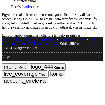
Az érintett cukor.
Forrás
:
haribo.com
Egyelőre csak három érintett csomagot találtak, de a vállalat az
összes Happy Cola F!ZZ névre hallgató termékét visszahívta, és
vizsgálatot indított a hatóságokkal együttműködve. A Haribo kérte,
hogy a vásárlók az összes ilyen cukrot juttassák vissza hozzájuk.
külföld
haribo
kannabisz
hollandia
termékvisszahívás
GYIK
Hibát jelentek
Impresszum
Javítások kezelése
Jogi
dokumentumok
Médiaajánlat
RSS
Sütibeállítások
©
2026
Magyar Jeti Zrt.
Vége
Menü
Címlap
Friss
Kör
Fiók