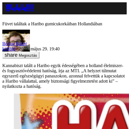
Füvet találtak a Haribo gumicukorkáiban Hollandiában
Bódog Bálint
külföld
2025. május 29. 19:40
Megosztás
Kannabiszt talált a Haribo egyik édességében a holland élelmiszer-
és fogyasztóvédelemi hatóság, írja az MTI. „A helyzet túlmutat
egyszerű egészségügyi panaszokon, azonnal felvettük a kapcsolatot
a Haribo vállalattal, amely biztonsági figyelmeztetést adott ki” –
nyilatkozta a hatóság.