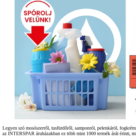
Legyen szó mosószerről, tusfürdőről, samponról, pelenkáról, fogkrém
az INTERSPAR áruházakban ez több mint 1000 termék árát érinti, míg