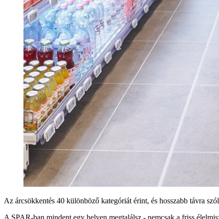
Az árcsökkentés 40 különböző kategóriát érint, és hosszabb távra szól,
A SPAR-ban mindent egy helyen megtalálsz - nemcsak a friss élelmisze