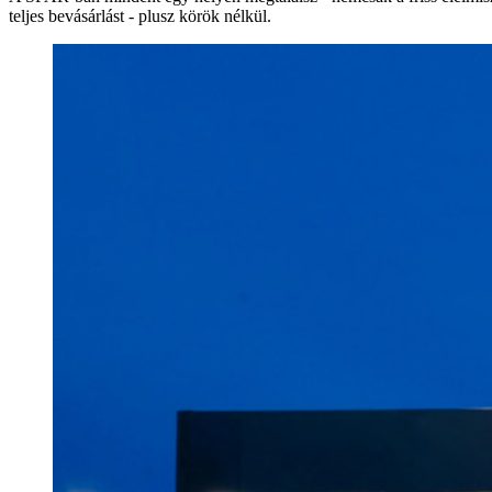
teljes bevásárlást - plusz körök nélkül.