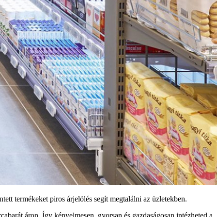
tett termékeket piros árjelölés segít megtalálni az üzletekben.
árcabarát áron. Így kényelmesen, gyorsan és gazdaságosan intézheted a