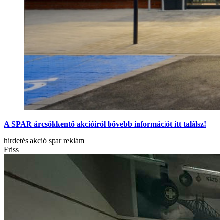
A SPAR árcsökkentő akcióiról bővebb információt itt találsz!
hirdetés
akció
spar
reklám
Friss