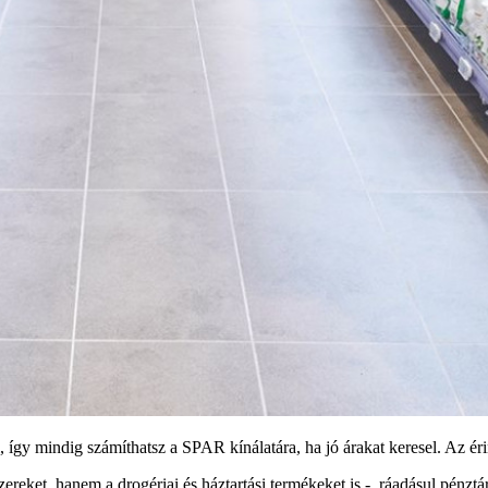
 így mindig számíthatsz a SPAR kínálatára, ha jó árakat keresel. Az érin
reket, hanem a drogériai és háztartási termékeket is -, ráadásul pénzt