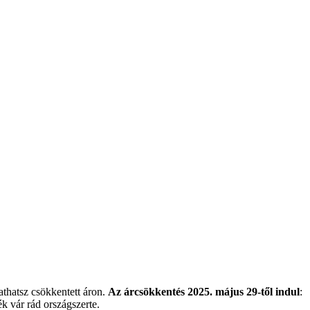
athatsz csökkentett áron.
Az árcsökkentés 2025. május 29-től indul
:
 vár rád országszerte.