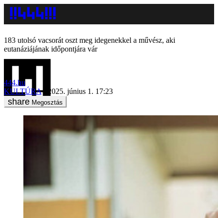
183 utolsó vacsorát oszt meg idegenekkel a művész, aki
eutanáziájának időpontjára vár
444.hu
KULTÚRA
2025. június 1. 17:23
Megosztás