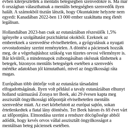
évben kiterjesztették a mentális betegségben szenvedőkre is. Ma már
6 országban választhatnak a mentális betegségben szenvedők ilyen
halált. A számokból tisztán látszik, hogy Okuntakinte helyzete nem
egyedi: Kanadában 2022-ben 13 000 ember szakíttatta meg életét
legálisan.
Hollandiában 2023-ban csak az eutanáziában részesülők 1,5%
igényelte a szolgáltatást pszichiátriai okokból. Ezeknek az
embereknek a szenvedése elviselhetetlen, a gyógyulásuk a nyugati
orvostudomány szerint reménytelen. A döntést a páciensek hozzák
meg, de a végrehajtáshoz szükség van tüzetes orvosi véleményre is.
Bár kívülről, a mindennapok zsibongásában okésnak tűnhetnek a
betegek, bizonyos mentális betegségek esetében a szenvedés
mértéke adatokban jól kimutatható, mivel az öngyilkossági ráta
magas.
Európában több úttörője volt az eutanázia társadalmi
elfogadottságának. Ilyen volt például a tavaly eutanáziában elhunyt
holland származású Zoraya ter Beek, aki 29 évesen kapta meg
asszisztált öngyilkossági időpontját elviselhetetlen mentális
szenvedése miatt. Az eset körbefutott az európai sajtón, sokan
értetlenkedtek a fiatal lány döntésén. Ter Beek három és fél évet várt
az időpontjára. Elmondása szerint a rendszer döcögőssége abból
adódik, hogy kevés orvos vállal asszisztált öngyilkosságot a
mentálisan beteg páciensek esetében.