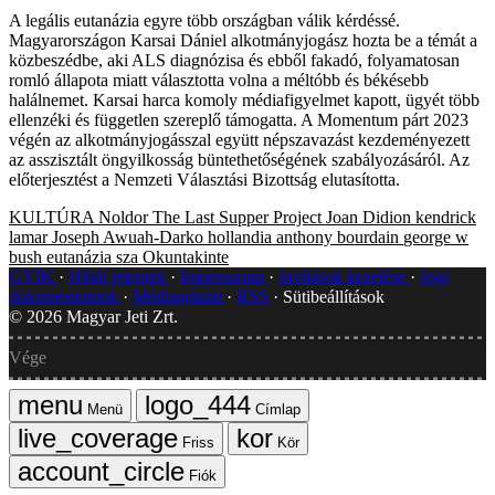
A legális eutanázia egyre több országban válik kérdéssé.
Magyarországon Karsai Dániel alkotmányjogász hozta be a témát a
közbeszédbe, aki ALS diagnózisa és ebből fakadó, folyamatosan
romló állapota miatt választotta volna a méltóbb és békésebb
halálnemet. Karsai harca komoly médiafigyelmet kapott, ügyét több
ellenzéki és független szereplő támogatta. A Momentum párt 2023
végén az alkotmányjogásszal együtt népszavazást kezdeményezett
az asszisztált öngyilkosság büntethetőségének szabályozásáról. Az
előterjesztést a Nemzeti Választási Bizottság elutasította.
KULTÚRA
Noldor
The Last Supper Project
Joan Didion
kendrick
lamar
Joseph Awuah-Darko
hollandia
anthony bourdain
george w
bush
eutanázia
sza
Okuntakinte
GYIK
Hibát jelentek
Impresszum
Javítások kezelése
Jogi
dokumentumok
Médiaajánlat
RSS
Sütibeállítások
©
2026
Magyar Jeti Zrt.
Vége
Menü
Címlap
Friss
Kör
Fiók