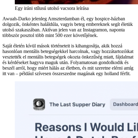
Egy iráni stílusú utolsó vacsora leírása
Awuah-Darko jelenleg Amszterdamban él, egy hospice-házban
dolgozik, önkéntes haláldúla, vagyis beteg embereknek segít életük
utolsó szakaszában. Aktívan jelen van az Instagramon, naponta
többször posztol több mint 500 ezer követőjének.
Saját életén kívül mások történeteit is kihangosítja, akik hozzá
hasonlóan mentális betegségekkel harcolnak, vagy hozzátartozóikat
vesztették el mentális betegségek okozta önkezűség miatt, fájdalmat
és kérdéseket hagyva maguk után. Folyamatosan gondolkodik és
beszél arról, hogy miért hálás az életben, és mit szeretne elérni amíg
itt van – például szívesen összeszedne magának egy holland férfit.