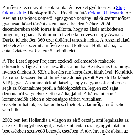
A művészt ezenkívül is sok kritika éri, ezeket gyűjti össze a
Stop
Okuntakinte
Tiktok-profil és a Redditen futó
r/okuntakintesnark
. Az
Awuah-Darkóhoz köthető legnagyobb botrány utálói szerint időben
gyanúsan közel történt az eutanázia bejelentéséhez. 2024
decemberében több forrás is állította, hogy az általa működtetett
program, a ghánai Noldor nem fizette ki művészeit, így Awuah-
Darko feltehetően 360 ezer dollárral tartozik nekik. A rosszindulatú
feltételezések szerint a művész emiatt költözött Hollandiába, az
eutanáziaterv csak elterelő hadművelet.
A The Last Supper Projectre ezeknél kellemesebb reakciók
érkeznek, világsztárok is beszálltak a buliba. Az ötszörös Grammy-
nyertes énekesnő, SZA a kortárs rap koronázott királyával, Kendrick
Lamarral közösen tartott turnéjára adományozott Awuah-Darkónak
VIP jegyet. A kommentekből látszik, hogy nagyon sok embernek
segít az Okuntakinte profil a feldolgozásban, legyen szó saját
démonairól vagy elvesztett családtagjairól. A hányatott sorsú
kommentelők ebben a biztonságos térben virtuálisan
összeborulhatnak, szabadon beszélhetnek valamiről, amiről sehol
sem illik.
2002-ben lett Hollandia a világon az első ország, ami legalizálta az
asszisztált öngyilkosságot, a választott eutanáziát gyógyíthatatlan
betegségben szenvedő betegek esetében. A törvényt még abban az