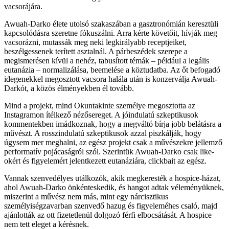
vacsorájára.
Awuah-Darko élete utolsó szakaszában a gasztronómián keresztüli
kapcsolódásra szeretne fókuszálni. Arra kérte követőit, hívják meg
vacsorázni, mutassák meg neki legkirályabb receptjeiket,
beszélgessenek terített asztalnál. A párbeszédek szerepe a
megismerésen kívül a nehéz, tabusított témák – például a legális
eutanázia – normalizálása, beemelése a köztudatba. Az őt befogadó
idegenekkel megosztott vacsora halála után is konzerválja Awuah-
Darkót, a közös élményekben él tovább.
Mind a projekt, mind Okuntakinte személye megosztotta az
Instagramon ítélkező nézősereget. A jóindulatú szkeptikusok
kommentekben imádkoznak, hogy a megváltó bírja jobb belátásra a
művészt. A rosszindulatú szkeptikusok azzal piszkálják, hogy
úgysem mer meghalni, az egész projekt csak a művészekre jellemző
performatív pojácaságról szól. Szerintük Awuah-Darko csak like-
okért és figyelemért jelentkezett eutanáziára, clickbait az egész.
Vannak szenvedélyes utálkozók, akik megkeresték a hospice-házat,
ahol Awuah-Darko önkénteskedik, és hangot adtak véleményüknek,
miszerint a művész nem más, mint egy nárcisztikus
személyiségzavarban szenvedő hazug és figyeleméhes csaló, majd
ajánlották az ott fizetetlenül dolgozó férfi elbocsátását. A hospice
nem tett eleget a kérésnek.