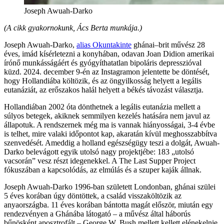
Joseph Awuah-Darko
(A cikk gyakornokunk, Ács Berta munkája.)
Joseph Awuah-Darko,
alias Okuntakinte
ghánai–brit művész 28
éves, imád kísérletezni a konyhában, odavan Joan Didion amerikai
írónő munkásságáért és gyógyíthatatlan bipoláris depresszióval
küzd. 2024. december 9-én az Instagramon jelentette be döntését,
hogy Hollandiába költözik, és az öngyilkosság helyett a legális
eutanáziát, az erőszakos halál helyett a békés távozást választja.
Hollandiában 2002 óta dönthetnek a legális eutanázia mellett a
súlyos betegek, akiknek semmilyen kezelés hatására nem javul az
állapotuk. A rendszernek még ma is vannak hiányosságai, 3-4 évbe
is telhet, mire valaki időpontot kap, akaratán kívül meghosszabbítva
szenvedését. Ameddig a holland egészségügy teszi a dolgát, Awuah-
Darko belevágott egyik utolsó nagy projektjébe: 183 „utolsó
vacsorán” vesz részt idegenekkel. A The Last Supper Project
fókuszában a kapcsolódás, az elmúlás és a szuper kaják állnak.
Joseph Awuah-Darko 1996-ban született Londonban, ghánai szülei
5 éves korában úgy döntöttek, a család visszaköltözik az
anyaországba. 11 éves korában bántotta magát először, miután egy
rendezvényen a Ghánába látogató – a művész által háborús
bűnösként aposztrofált – George W. Bush mellett kellett elénekelnie