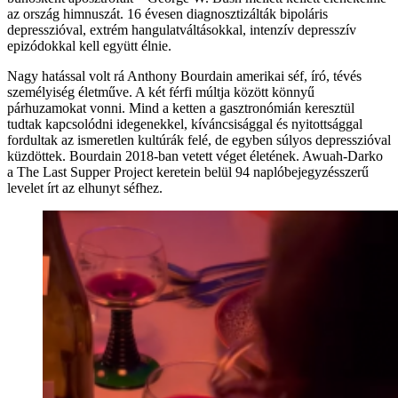
az ország himnuszát. 16 évesen diagnosztizálták bipoláris
depresszióval, extrém hangulatváltásokkal, intenzív depresszív
epizódokkal kell együtt élnie.
Nagy hatással volt rá Anthony Bourdain amerikai séf, író, tévés
személyiség életműve. A két férfi múltja között könnyű
párhuzamokat vonni. Mind a ketten a gasztronómián keresztül
tudtak kapcsolódni idegenekkel, kíváncsisággal és nyitottsággal
fordultak az ismeretlen kultúrák felé, de egyben súlyos depresszióval
küzdöttek. Bourdain 2018-ban vetett véget életének. Awuah-Darko
a The Last Supper Project keretein belül 94 naplóbejegyzésszerű
levelet írt az elhunyt séfhez.