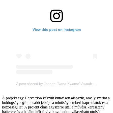
View this post on Instagram
A post shared by Joseph “Nana Kwame” Awuah-Darko 🇬🇭 (@okuntakinte)
A projekt egy Harvardon készült kutatáson alapszik, amely szerint a
boldogság legfontosabb jelzője a minőségi emberi kapcsolatok és a
közösségi lét. A projekt címe egyszerre utal a művész keresztény
hátterére és a halálra ítélt foglyok szabadon választható utolsó