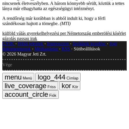
nincsenek életveszélyben. A három könnyebb sérült, köztük a tettes
lánya már elhagyhatta az egészségügyi intézményt.
A rendőrség már korábban is abból indult ki, hogy a férfi
szándékosan hajtott a tömegbe.
(MTI)
külföld
válás
gyerekelhelyezési per
Németország
emberölési kísérlet
gázolás
passau
irak
GYIK
Hibát jelentek
Impresszum
Javítások kezelése
Jogi
dokumentumok
Médiaajánlat
RSS
Sütibeállítások
©
2026
Magyar Jeti Zrt.
Vége
Menü
Címlap
Friss
Kör
Fiók