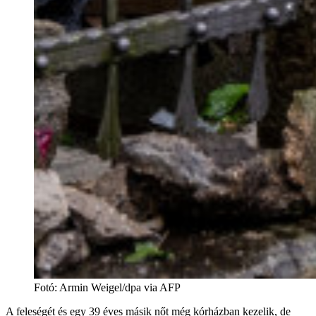
Fotó
:
Armin Weigel/dpa via AFP
A feleségét és egy 39 éves másik nőt még kórházban kezelik, de