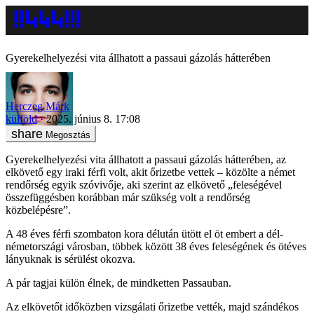
Gyerekelhelyezési vita állhatott a passaui gázolás hátterében
Herczeg Márk
külföld
2025. június 8. 17:08
Megosztás
Gyerekelhelyezési vita állhatott a passaui gázolás hátterében, az
elkövető egy iraki férfi volt, akit őrizetbe vettek – közölte a német
rendőrség egyik szóvivője, aki szerint az elkövető „feleségével
összefüggésben korábban már szükség volt a rendőrség
közbelépésre”.
A 48 éves férfi szombaton kora délután ütött el öt embert a dél-
németországi városban, többek között 38 éves feleségének és ötéves
lányuknak is sérülést okozva.
A pár tagjai külön élnek, de mindketten Passauban.
Az elkövetőt időközben vizsgálati őrizetbe vették, majd szándékos