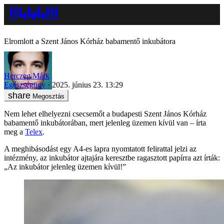
Elromlott a Szent János Kórház babamentő inkubátora
Herczeg Márk
Egészségügy
2025. június 23. 13:29
Megosztás
Nem lehet elhelyezni csecsemőt a budapesti Szent János Kórház
babamentő inkubátorában, mert jelenleg üzemen kívül van – írta
meg a
Telex
.
A meghibásodást egy A4-es lapra nyomtatott felirattal jelzi az
intézmény, az inkubátor ajtajára keresztbe ragasztott papírra azt írták:
„Az inkubátor jelenleg üzemen kívül!”