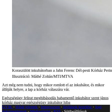
Koraszülött inkubátorban a Jahn Ferenc Dél-pesti Kórház Perina
Illusztráció
:
Máthé Zoltán/MTI/MTVA
Azt még nem tudni, hogy mikor romlott el az inkubátor, és mikor
állítják helyre, a lap a kórház válaszára vár.
Egészségügy
felirat
meghibásodás
babamentő inkubátor
szent jános
kórház
magyar egészségügy
inkubátor
hiba
GYIK
Hibát jelentek
Impresszum
Javítások kezelése
Jogi
dokumentumok
Médiaajánlat
RSS
Sütibeállítások