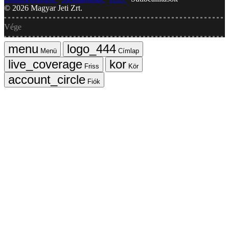
©
2026
Magyar Jeti Zrt.
Vége
Menü
Címlap
Friss
Kör
Fiók