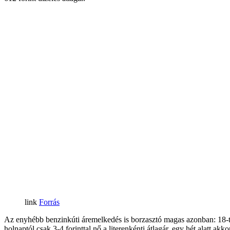
Forrás
Az enyhébb benzinkúti áremelkedés is borzasztó magas azonban: 18-tól 
holnaptól csak 3-4 forinttal nő a literenkénti átlagár, egy hét alatt a