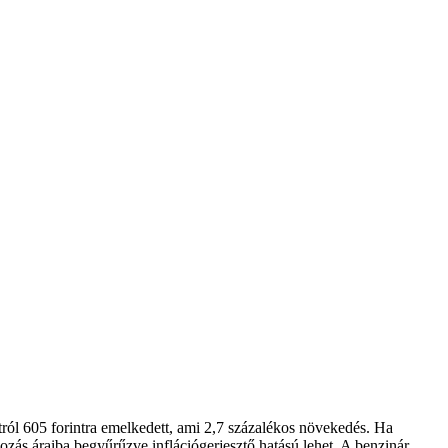
tról 605 forintra emelkedett, ami 2,7 százalékos növekedés. Ha
nyozás áraiba begyűrűzve inflációgerjesztő hatású lehet. A benzinár