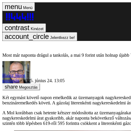
Menü
Kinézet
Jelentkezz be!
Most már naponta drágul a tankolás, a mai 9 forint után holnap újabb 7 
Haász János
gazdaság
2025. június 24. 13:05
Megosztás
Két egymást követő napon emelkedik az üzemanyagok nagykereskedelmi ár
benzináremelkedés követi. A gázolaj literenkénti nagykereskedelmi ára e
A Mol korábban csak hetente kétszer módosította az üzemanyagárakat, 
nagykereskedelmi árat gyakoribb, akár naponta bekövetkező változásai 
szintén több lépésben 619-ről 595 forintra csökkent a literenkénti gázo