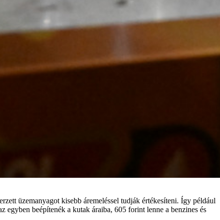
erzett üzemanyagot kisebb áremeléssel tudják értékesíteni. Így például
az egyben beépítenék a kutak áraiba, 605 forint lenne a benzines és