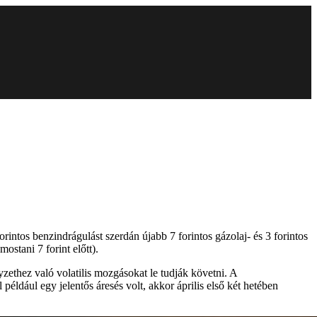
intos benzindrágulást szerdán újabb 7 forintos gázolaj- és 3 forintos
ostani 7 forint előtt).
zethez való volatilis mozgásokat le tudják követni. A
ldául egy jelentős áresés volt, akkor április első két hetében