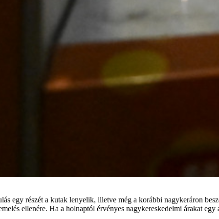
ás egy részét a kutak lenyelik, illetve még a korábbi nagykeráron besz
ár-emelés ellenére. Ha a holnaptól érvényes nagykereskedelmi árakat egy 