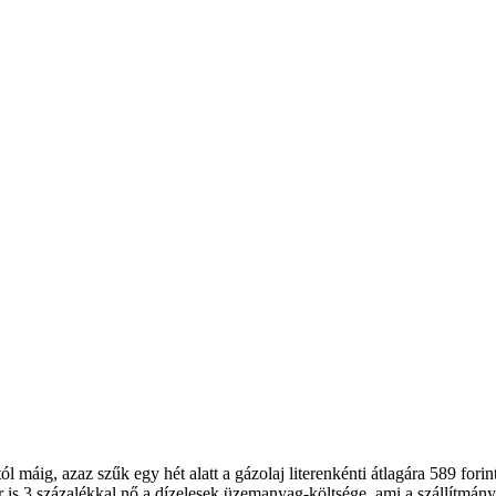
máig, azaz szűk egy hét alatt a gázolaj literenkénti átlagára 589 forin
kkor is 3 százalékkal nő a dízelesek üzemanyag-költsége, ami a szállítmá