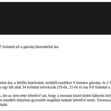
forinttal nő a gázolaj literenkénti ára
a, a hétfőn bejelentett, keddtől esedékes 9 forintos gázolaj- és 2 for
gy hét alatt 34 forinttal növekszik (19-én, 21-én és ma 9-9 forinttal a m
ám az nem tette lehetővé azt, hogy a mostani közel-keleti háborús hely
mindkét irányban gyorsabb reagálást tudnak lehetővé tenni. Tavasszal pé
lajár.