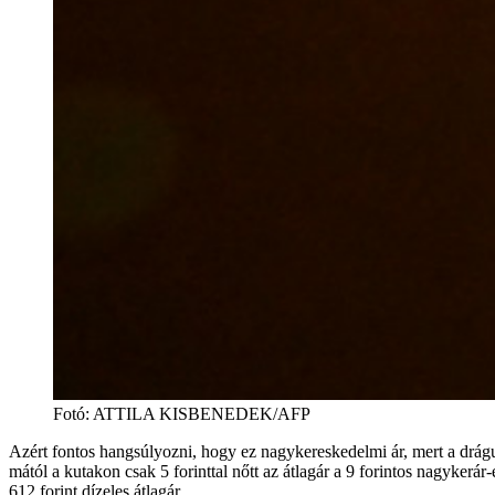
Fotó
:
ATTILA KISBENEDEK/AFP
Azért fontos hangsúlyozni, hogy ez nagykereskedelmi ár, mert a drágul
mától a kutakon csak 5 forinttal nőtt az átlagár a 9 forintos nagyker
612 forint dízeles átlagár.