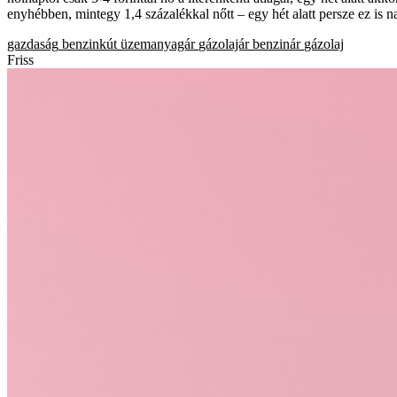
enyhébben, mintegy 1,4 százalékkal nőtt – egy hét alatt persze ez is 
gazdaság
benzinkút
üzemanyagár
gázolajár
benzinár
gázolaj
Friss