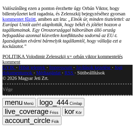
Valószínűleg ezen a ponton érezhette úgy Orbán Viktor, hogy
billentyűzetet kell ragadnia, és Zelenszkij bejegyzéséhez gyorsan
kommentet fűzött
, amiben azt írta:
„Elnök úr, minden tisztelettel: az
Európai Uniót azért alapították, hogy békét és jólétet hozzon a
tagállamainak. Egy Oroszországgal háborúban álló ország
befogadása azonnal közvetlen konfliktusba sodorná az EU-t.
Igazságtalan elvárni bármelyik tagállamtól, hogy vállalja ezt a
kockázatot.”
POLITIKA
Volodimir Zelenszkij
x=
orbán viktor
kommentelés
komment
GYIK
Hibát jelentek
Impresszum
Javítások kezelése
Jogi
dokumentumok
Médiaajánlat
RSS
Sütibeállítások
©
2026
Magyar Jeti Zrt.
Vége
Menü
Címlap
Friss
Kör
Fiók