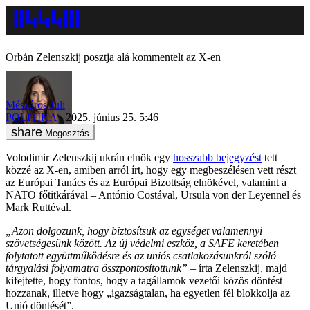
Orbán Zelenszkij posztja alá kommentelt az X-en
Mészáros Juli
POLITIKA
2025. június 25. 5:46
Megosztás
Volodimir Zelenszkij ukrán elnök egy
hosszabb bejegyzést
tett
közzé az X-en, amiben arról írt, hogy egy megbeszélésen vett részt
az Európai Tanács és az Európai Bizottság elnökével, valamint a
NATO főtitkárával – António Costával, Ursula von der Leyennel és
Mark Ruttéval.
„Azon dolgozunk, hogy biztosítsuk az egységet valamennyi
szövetségesünk között. Az új védelmi eszköz, a SAFE keretében
folytatott együttműködésre és az uniós csatlakozásunkról szóló
tárgyalási folyamatra összpontosítottunk”
– írta Zelenszkij, majd
kifejtette, hogy fontos, hogy a tagállamok vezetői közös döntést
hozzanak, illetve hogy „igazságtalan, ha egyetlen fél blokkolja az
Unió döntését”.