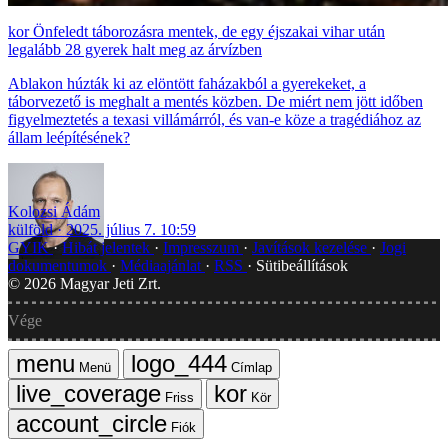
Önfeledt táborozásra mentek, de egy éjszakai vihar után
legalább 28 gyerek halt meg az árvízben
Ablakon húzták ki az elöntött faházakból a gyerekeket, a
táborvezető is meghalt a mentés közben. De miért nem jött időben
figyelmeztetés a texasi villámárról, és van-e köze a tragédiához az
állam leépítésének?
Kolozsi Ádám
külföld
2025. július 7. 10:59
GYIK
Hibát jelentek
Impresszum
Javítások kezelése
Jogi
dokumentumok
Médiaajánlat
RSS
Sütibeállítások
©
2026
Magyar Jeti Zrt.
Vége
Menü
Címlap
Friss
Kör
Fiók