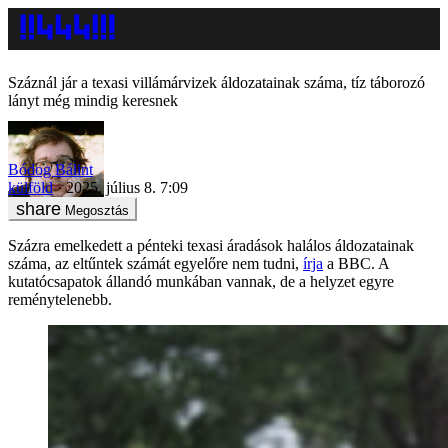
Száznál jár a texasi villámárvizek áldozatainak száma, tíz táborozó
lányt még mindig keresnek
Bódog Bálint
külföld
2025. július 8. 7:09
Megosztás
Százra emelkedett a pénteki texasi áradások halálos áldozatainak
száma, az eltűntek számát egyelőre nem tudni,
írja
a BBC. A
kutatócsapatok állandó munkában vannak, de a helyzet egyre
reménytelenebb.