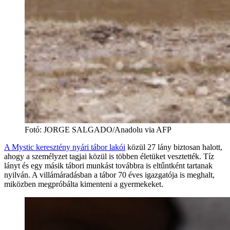
Fotó
:
JORGE SALGADO/Anadolu via AFP
A Mystic keresztény nyári tábor lakói
közül 27 lány biztosan halott,
ahogy a személyzet tagjai közül is többen életüket vesztették. Tíz
lányt és egy másik tábori munkást továbbra is eltűntként tartanak
nyilván. A villámáradásban a tábor 70 éves igazgatója is meghalt,
miközben megpróbálta kimenteni a gyermekeket.