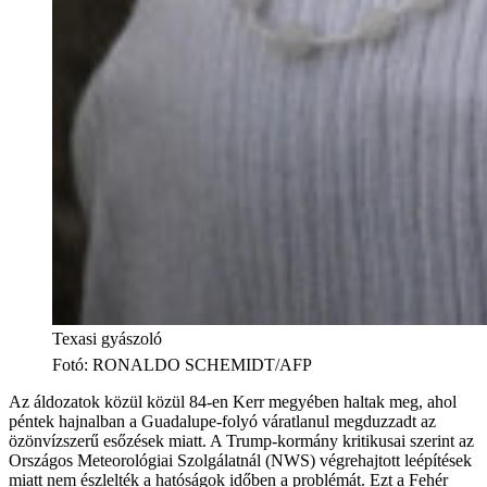
Texasi gyászoló
Fotó
:
RONALDO SCHEMIDT/AFP
Az áldozatok közül közül 84-en Kerr megyében haltak meg, ahol
péntek hajnalban a Guadalupe-folyó váratlanul megduzzadt az
özönvízszerű esőzések miatt. A Trump-kormány kritikusai szerint az
Országos Meteorológiai Szolgálatnál (NWS) végrehajtott leépítések
miatt nem észlelték a hatóságok időben a problémát. Ezt a Fehér