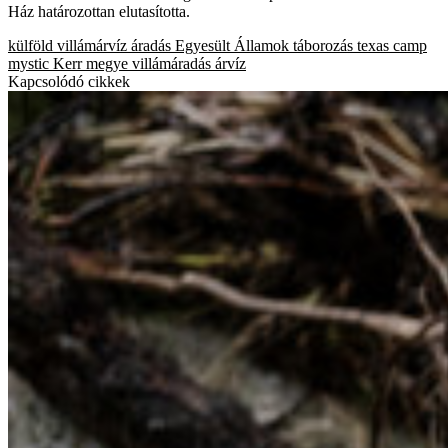
Ház határozottan elutasította.
külföld
villámárvíz
áradás
Egyesült Államok
táborozás
texas
camp
mystic
Kerr megye
villámáradás
árvíz
Kapcsolódó cikkek