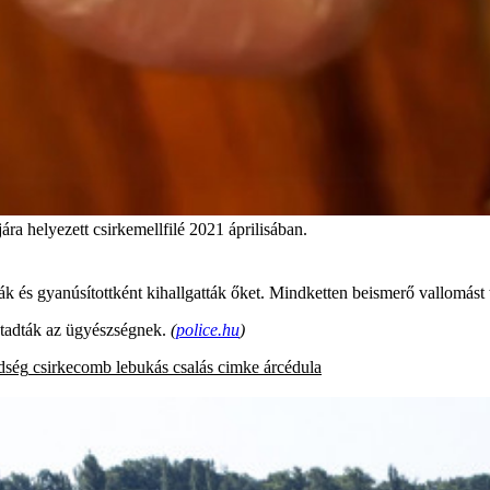
ra helyezett csirkemellfilé 2021 áprilisában.
tták és gyanúsítottként kihallgatták őket. Mindketten beismerő vallomást 
 átadták az ügyészségnek.
(
police.hu
)
dség
csirkecomb
lebukás
csalás
cimke
árcédula