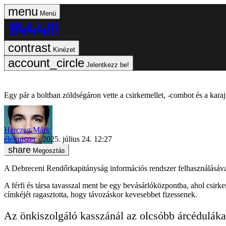
Menü
Kinézet
Jelentkezz be!
Egy pár a boltban zöldségáron vette a csirkemellet, -combot és a karajt,
Herczeg Márk
élelmiszer
2025. július 24. 12:27
Megosztás
A Debreceni Rendőrkapitányság információs rendszer felhasználásával e
A férfi és társa tavasszal ment be egy bevásárlóközpontba, ahol csirk
címkéjét ragasztotta, hogy távozáskor kevesebbet fizessenek.
Az önkiszolgáló kasszánál az olcsóbb árcédulákat 