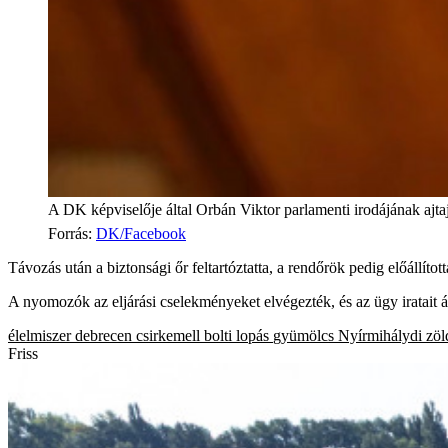
A DK képviselője által Orbán Viktor parlamenti irodájának ajtajá
Forrás
:
DK/Facebook
Távozás után a biztonsági őr feltartóztatta, a rendőrök pedig előállíto
A nyomozók az eljárási cselekményeket elvégezték, és az ügy iratait
élelmiszer
debrecen
csirkemell
bolti lopás
gyümölcs
Nyírmihálydi
zöl
Friss