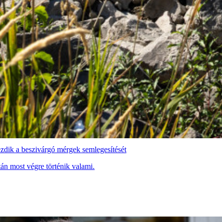
zdik a beszivárgó mérgek semlegesítését
án most végre történik valami.