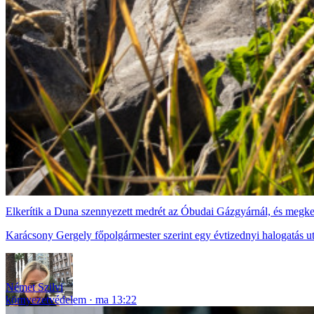
Elkerítik a Duna szennyezett medrét az Óbudai Gázgyárnál, és megke
Karácsony Gergely főpolgármester szerint egy évtizednyi halogatás ut
Német Szilvi
környezetvédelem
ma 13:22