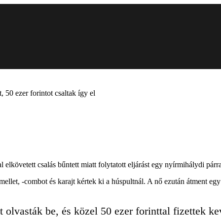
 50 ezer forintot csaltak így el
lkövetett csalás bűntett miatt folytatott eljárást egy nyírmihálydi párr
emellet, -combot és karajt kértek ki a húspultnál. A nő ezután átment 
olvasták be, és közel 50 ezer forinttal fizettek ke