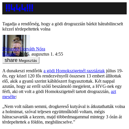
Tagadja a rendőrség, hogy a gödi drograzzián bárkit hátrabilincselt
kézzel térdepeltettek volna
Diószegi-Horváth Nóra
bűnügy
2025. augusztus 1. 4:55
Megosztás
A dunakeszi rendőrök
a gödi Homokszigetnél razziáztak
július 19-
én, egy közel 120 fős rendezvényről összesen 13 embert állítottak
elő, akik a gyanú szerint kábítószert fogyasztottak. Két nappal
azután, hogy az erről szóló beszámoló megjelent, a HVG-nek egy
férfi, aki ott volt a gödi Homokszigetnél tartott drograzzián,
azt
mesélte
:
„Nem volt nálam semmi, drogkereső kutyával is átkutathatták volna
a holmimat, szóval teljesen együttműködő voltam, mégis
hátracsavarták a kezem, majd többedmagammal mintegy 3 órán át
térdepeltettek a földön, megbilincselve.”