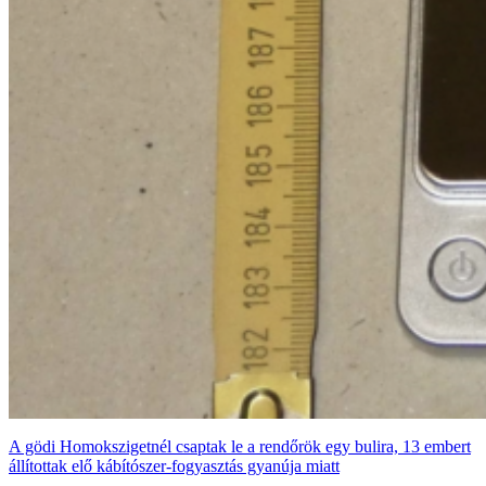
A gödi Homokszigetnél csaptak le a rendőrök egy bulira, 13 embert
állítottak elő kábítószer-fogyasztás gyanúja miatt