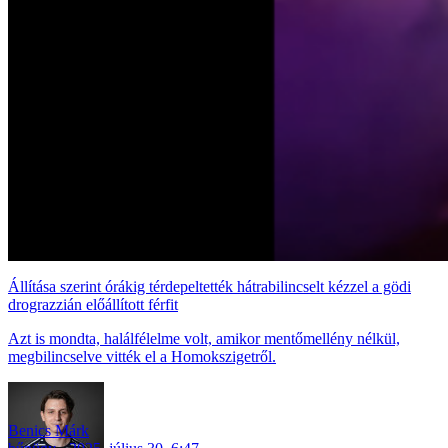
Állítása szerint órákig térdepeltették hátrabilincselt kézzel a gödi
drograzzián előállított férfit
Azt is mondta, halálfélelme volt, amikor mentőmellény nélkül,
megbilincselve vitték el a Homokszigetről.
Benics Márk