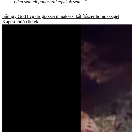
ellen sem élt panasszal egyikük sem…”
bűnügy
Göd
hvg
drograzzia
dunakeszi
kábítószer
homoksziget
Kapcsolódó cikkek