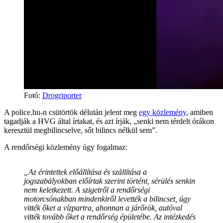
Fotó
:
Drogriporter
A police.hu-n csütörtök délután jelent meg
egy közlemény
, amiben
tagadják a HVG által írtakat, és azt írják, „senki nem térdelt órákon
keresztül megbilincselve, sőt bilincs nélkül sem”.
A rendőrségi közlemény úgy fogalmaz:
„Az érintettek előállítása és szállítása a
jogszabályokban előírtak szerint történt, sérülés senkin
nem keletkezett. A szigetről a rendőrségi
motorcsónakban mindenkiről levették a bilincset, úgy
vitték őket a vízpartra, ahonnan a járőrök, autóval
vitték tovább őket a rendőrség épületébe. Az intézkedés