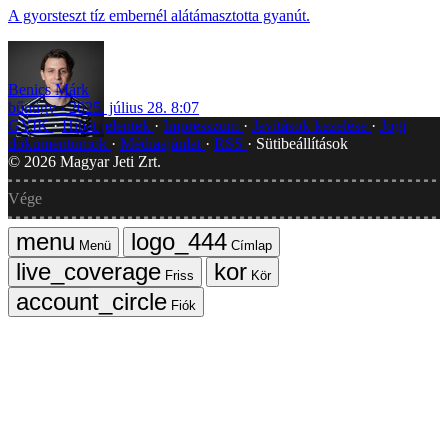
A gyorsteszt tíz embernél alátámasztotta gyanút.
Benics Márk
bűnügy
2025. július 28. 8:07
GYIK
Hibát jelentek
Impresszum
Javítások kezelése
Jogi
dokumentumok
Médiaajánlat
RSS
Sütibeállítások
©
2026
Magyar Jeti Zrt.
Vége
Menü
Címlap
Friss
Kör
Fiók