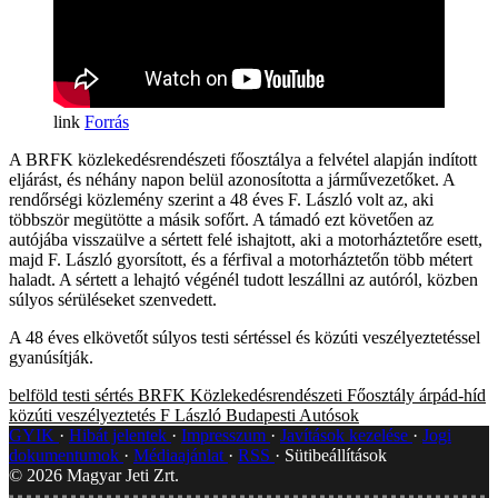
Forrás
A BRFK közlekedésrendészeti főosztálya a felvétel alapján indított
eljárást, és néhány napon belül azonosította a járművezetőket. A
rendőrségi közlemény szerint a 48 éves F. László volt az, aki
többször megütötte a másik sofőrt. A támadó ezt követően az
autójába visszaülve a sértett felé ishajtott, aki a motorháztetőre esett,
majd F. László gyorsított, és a férfival a motorháztetőn több métert
haladt. A sértett a lehajtó végénél tudott leszállni az autóról, közben
súlyos sérüléseket szenvedett.
A 48 éves elkövetőt súlyos testi sértéssel és közúti veszélyeztetéssel
gyanúsítják.
belföld
testi sértés
BRFK Közlekedésrendészeti Főosztály
árpád-híd
közúti veszélyeztetés
F László
Budapesti Autósok
GYIK
Hibát jelentek
Impresszum
Javítások kezelése
Jogi
dokumentumok
Médiaajánlat
RSS
Sütibeállítások
©
2026
Magyar Jeti Zrt.