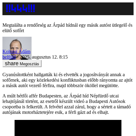
Megtalálta a rendőrség az Árpád hídnál egy másik autóst ütlegelő és
elütő sofőrt
Kolozsi Ádám
belföld
2025. augusztus 12. 8:15
Megosztás
Gyanúsítottként hallgatták ki és elvették a jogosítványát annak a
sofőrnek, aki egy közlekedési konfliktusban előbb rányomta az ajtót
a másik autót vezető férfira, majd többször ököllel megütötte.
A múlt hétfői affér Budapesten, az Árpád híd Népfürdő utcai
lehajtójánál történt, az esetről készült videó a Budapesti Autósok
csoportba is felkerült. A felvétel azzal zárul, hogy a sértett a támadó
autójának motorháztetejére esik, a férfi gázt ad és elhajt.