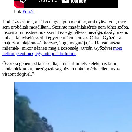
Forrás
Hadházy azt írta, a hátsó nagykapun ment be, ami nyitva volt, meg
sem próbálták megállítani. Szerinte magánlaksértés nem jöhet szóba,
hiszen a miniszterelnök szerint ez egy félkész mezőgazdasági üzem,
noha a képviselő szerint egyértelműen nem az. Orbán Győzőt, a
majorság tulajdonosát kereste, hogy megtudja, ha Hatvanpuszta
műemlék, mikor nézheti meg a közönség. Orbán Győzővel
most
hétfőn jelent meg egy interjú a birtokról
.
Összességében azt tapasztalta, amit a drónfelvételeken is látni:
„műemlék nuku, mezőgazdasági üzem nuku, mérhetetlen luxus
viszont dögivel.”