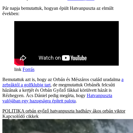
Pár napja bemutattuk, hogyan épült Hatvanpuszta az elmúlt
években:
Forrás
Bemutattuk azt is, hogy az Orbán és Mészáros család uradalma
a
zebráktól a golfklubig tart
, de megmutattuk Orbánék felcsúti
házának a kertjét és Orbán Győző fákkal körülvett házát is
Rézhegyen. Ács Dániel pedig megírta, hogy
Hatvanpuszta
valójában egy hazugságra épített palota
.
POLITIKA
orbán győző
hatvanpuszta
hadházy ákos
orbán viktor
Kapcsolódó cikkek