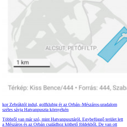
Zebráktól indul, golfklubig ér az Orbán–Mészáros-uradalom
széles sávja Hatvanpuszta környékén
Többről van már szó, mint Hatvanpusztáról. Egybefüggő terület lett
a Mészáros és az Orbán családhoz köthető földekből. De van ott