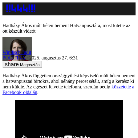
Hadházy Ákos múlt héten bement Hatvanpusztára, most kitette az
ott készült videót
Windisch Judit
POLITIKA
2025. augusztus 27. 6:31
Megosztás
Hadházy Ákos független országgyűlési képviselő múlt héten bement
a hatvanpusztai birtokra, ahol néhány percet sétált, amíg a kertész ki
nem küldte. Az egészet felvette telefonra, szerdán pedig
közzétette a
Facebook-oldalán
.