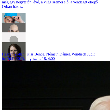
még egy hegytetőn lévő, a világ szemei elől a vendéget elrejtő
Orbán-ház is.
Haszán Zoltán
,
Kiss Bence
,
Németh Dániel
,
Windisch Judit
belföld
2025. augusztus 18. 4:00