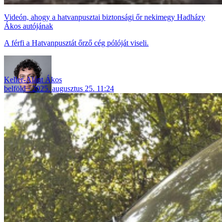
Videón, ahogy a hatvanpusztai biztonsági őr nekimegy Hadházy
Ákos autójának
A férfi a Hatvanpusztát őrző cég pólóját viseli.
Keller-Alánt Ákos
belföld
2025. augusztus 25. 11:24