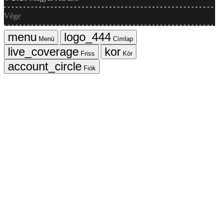
Vége
Menü
Címlap
Friss
Kör
Fiók