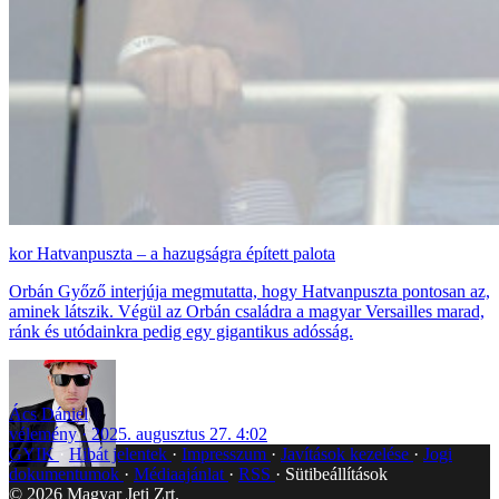
Hatvanpuszta – a hazugságra épített palota
Orbán Győző interjúja megmutatta, hogy Hatvanpuszta pontosan az,
aminek látszik. Végül az Orbán családra a magyar Versailles marad,
ránk és utódainkra pedig egy gigantikus adósság.
Ács Dániel
vélemény
2025. augusztus 27. 4:02
GYIK
Hibát jelentek
Impresszum
Javítások kezelése
Jogi
dokumentumok
Médiaajánlat
RSS
Sütibeállítások
©
2026
Magyar Jeti Zrt.