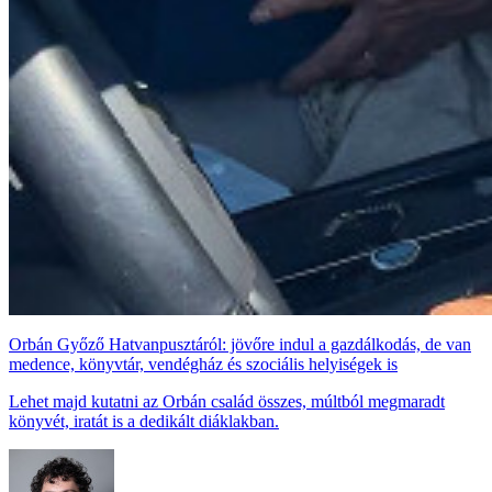
Orbán Győző Hatvanpusztáról: jövőre indul a gazdálkodás, de van
medence, könyvtár, vendégház és szociális helyiségek is
Lehet majd kutatni az Orbán család összes, múltból megmaradt
könyvét, iratát is a dedikált diáklakban.