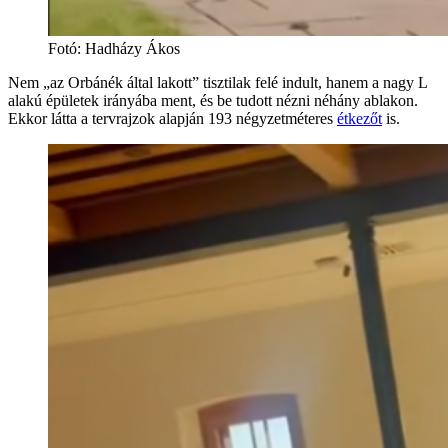
Fotó
:
Hadházy Ákos
Nem „az Orbánék által lakott” tisztilak felé indult, hanem a nagy L
alakú épületek irányába ment, és be tudott nézni néhány ablakon.
Ekkor látta a tervrajzok alapján 193 négyzetméteres
étkezőt
is.