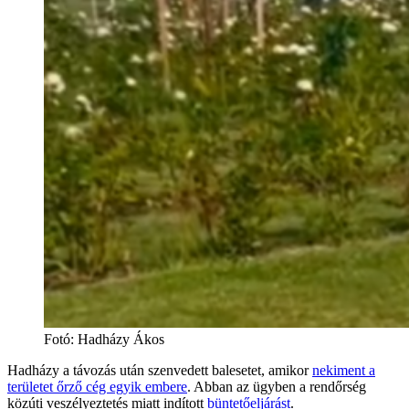
Fotó
:
Hadházy Ákos
Hadházy a távozás után szenvedett balesetet, amikor
nekiment a
területet őrző cég egyik embere
. Abban az ügyben a rendőrség
közúti veszélyeztetés miatt indított
büntetőeljárást
.