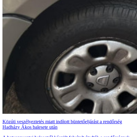
Közúti veszélyeztetés miatt indított büntetőeljárást a rendőrség
Hadházy Ákos balesete után