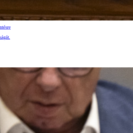
ntésre
ságát.