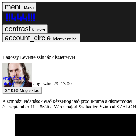
Menü
Kinézet
Jelentkezz be!
Bagossy Levente színház díszlettervei
Promó Ottó
hirdetés
2025. augusztus 29. 13:00
Megosztás
A színházi előadások első kézzelfogható produktuma a díszletmodell,
és szeptember 11. között a Városmajori Szabadtéri Színpad SZALON