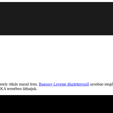
 mely ritkán marad fenn.
Bagossy Levente díszlettervező
azonban megőrz
KA termében láthatjuk.