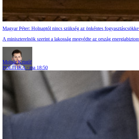
Magyar Péter: Holnaptól nincs szükség az önkéntes fogyasztáscsökke
A miniszterelnök szerint a lakosság megvédte az ország energiabizton
Molnár Kristóf
POLITIKA
ma 18:50