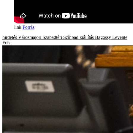
Forrás
hirdetés
Városmajori Szabadtéri Színpad
kiállítás
Bagossy Levente
Friss