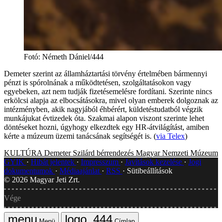
Fotó
:
Németh Dániel/444
Demeter szerint az államháztartási törvény értelmében bármennyi
pénzt is spórolnának a működtetésen, szolgáltatásokon vagy
egyebeken, azt nem tudják fizetésemelésre fordítani. Szerinte nincs
erkölcsi alapja az elbocsátásokra, mivel olyan emberek dolgoznak az
intézményben, akik nagyjából éhbérért, küldetéstudatból végzik
munkájukat évtizedek óta. Szakmai alapon viszont szerinte lehet
döntéseket hozni, úgyhogy elkezdtek egy HR-átvilágítást, amiben
kérte a múzeum üzemi tanácsának segítségét is. (
via Telex
)
KULTÚRA
Demeter Szilárd
bérrendezés
Magyar Nemzeti Múzeum
GYIK
Hibát jelentek
Impresszum
Javítások kezelése
Jogi
dokumentumok
Médiaajánlat
RSS
Sütibeállítások
©
2026
Magyar Jeti Zrt.
Vége
Menü
Címlap