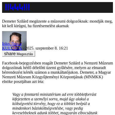
Demeter Szilárd megüzente a múzeumi dolgozóknak: mondják meg,
kit kell kirúgni, ha fizetésemelést akarnak
Inkei Bence
KULTÚRA
2025. szeptember 8. 16:21
Megosztás
Facebook-bejegyzésben reagált Demeter Szilárd a Nemzeti Múzeum
dolgozóinak hétfő délelőtti üzemi gyűlésére, melyen az elmaradt
bérrendezést kérték számon a munkáltatójukon. Demeter, a Magyar
Nemzeti Múzeum Közgyűjteményi Központjának (MNMKK)
elnöke posztjában azt írta:
Vagy a fenntartó minisztérium ad erre többletforrást
kifejezetten a személyi sorra, majd úgy alakul a
költségvetési törvény, hogy ez a többlet beépül a
mindenkori bázisköltségvetésbe, vagy pedig
kevesebbeknek adunk többet, magyarán elbocsátunk