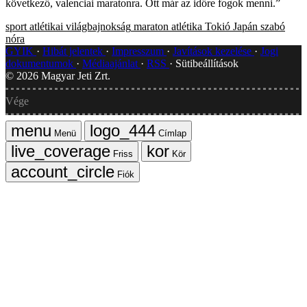
következő, valenciai maratonra. Ott már az időre fogok menni.”
sport
atlétikai világbajnokság
maraton
atlétika
Tokió
Japán
szabó
nóra
GYIK
Hibát jelentek
Impresszum
Javítások kezelése
Jogi
dokumentumok
Médiaajánlat
RSS
Sütibeállítások
©
2026
Magyar Jeti Zrt.
Vége
Menü
Címlap
Friss
Kör
Fiók