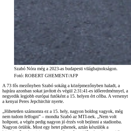
Szabó Nóra még a 2023-as budapesti világbajnokságon.
Fotó
:
ROBERT GHEMENT/AFP
A 73 fős mezőnyben Szabó sokáig a középmezőnyben haladt, a
hajrára azonban sokat javított és végül 2:31:41-es időeredménnyel, a
negyedik legjobb európai futóként a 15. helyen ért célba. A versenyt
a kenyai Peres Jepchirchir nyerte.
„Hihetetlen számomra ez a 15. hely, nagyon boldog vagyok, még
nem tudom felfogni” – mondta Szabó az MTI-nek. „Nem volt
holtpont, a végén pedig nagyon jó érzés volt bejönni a stadionba.
Nagyon örülök. Most egy hetet pihenek, aztán készülök a