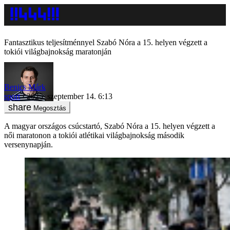
Fantasztikus teljesítménnyel Szabó Nóra a 15. helyen végzett a
tokiói világbajnokság maratonján
Benics Márk
sport
2025. szeptember 14. 6:13
Megosztás
A magyar országos csúcstartó, Szabó Nóra a 15. helyen végzett a
női maratonon a tokiói atlétikai világbajnokság második
versenynapján.