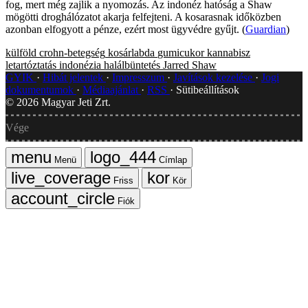
fog, mert még zajlik a nyomozás. Az indonéz hatóság a Shaw
mögötti droghálózatot akarja felfejteni. A kosarasnak időközben
azonban elfogyott a pénze, ezért most ügyvédre gyűjt. (
Guardian
)
külföld
crohn-betegség
kosárlabda
gumicukor
kannabisz
letartóztatás
indonézia
halálbüntetés
Jarred Shaw
GYIK
Hibát jelentek
Impresszum
Javítások kezelése
Jogi
dokumentumok
Médiaajánlat
RSS
Sütibeállítások
©
2026
Magyar Jeti Zrt.
Vége
Menü
Címlap
Friss
Kör
Fiók