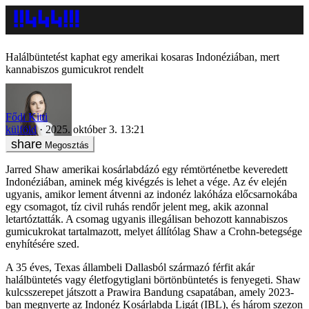
Halálbüntetést kaphat egy amerikai kosaras Indonéziában, mert
kannabiszos gumicukrot rendelt
Fődi Kitti
külföld
2025. október 3. 13:21
Megosztás
Jarred Shaw amerikai kosárlabdázó egy rémtörténetbe keveredett
Indonéziában, aminek még kivégzés is lehet a vége. Az év elején
ugyanis, amikor lement átvenni az indonéz lakóháza előcsarnokába
egy csomagot, tíz civil ruhás rendőr jelent meg, akik azonnal
letartóztatták. A csomag ugyanis illegálisan behozott kannabiszos
gumicukrokat tartalmazott, melyet állítólag Shaw a Crohn-betegsége
enyhítésére szed.
A 35 éves, Texas állambeli Dallasból származó férfit akár
halálbüntetés vagy életfogytiglani börtönbüntetés is fenyegeti. Shaw
kulcsszerepet játszott a Prawira Bandung csapatában, amely 2023-
ban megnyerte az Indonéz Kosárlabda Ligát (IBL), és három szezon