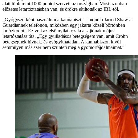
alatt több mint 1000 pontot szerzett az országban. Most azonban
előzetes letartóztatásban van, és örökre eltiltották az IBL-től.
„Gyógyszerként használom a kannabiszt” – mondta Jarred Shaw a
Guardiannek telefonon, miközben egy jakarta közeli börtönben
tartózkodott. Ez volt az első nyilatkozata a sajtónak májusi
letartóztatása óta. „Egy gyulladásos betegségem van, amit Crohn-
betegségnek hívnak, és gyógyíthatatlan. A kannabiszon kívül
semmilyen más szer nem szünteti meg a gyomorfájdalmaimat.”