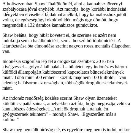
A holtszezonban Shaw Thaiföldön él, ahol a kannabisz törvényi
szabályozása jóval enyhébb. Azt mondja, hogy korábbi indonéziai
idényekben elviselte a fájdalmat anélkül, hogy kannabiszhoz jutott
volna, de egészségügyi okokból idén mégis úgy döntött, hogy
megrendeli a 132 darabos kannabiszos gumicukrot.
Shaw belátta, hogy hibát követett el, de szerinte ez azért nem
indokolja sem a halálbüntetést, sem a hosszú börtönbüntetést. A
letartóztatása óta elmondása szerint nagyon rossz mentális állapotban
van.
Indonézia szigorúan lép fel a drogokkal szemben: 2016-ban
kivégzéssel – golyó általi halállal – büntetett egy indonéz és három
külföldi állampolgárt kábítószerrel kapcsolatos bűncselekmények
miatt. Több mint 500 ember – köztük majdnem 100 külföldi – van
jelenleg halálsoron az országban, többségük drogbűncselekmények
miatt.
Az indonéz rendőrség közlése szerint Shaw olyan üzeneteket
küldött csapattársainak, amelyekben azt írta, hogy megosztja velük a
kannabiszos édességeket. „Amit ők drognak tartanak, én
gyógyszernek tekintem” – mondja Shaw. „Egyszerűen más a
kultúra.”
Shaw még nem állt bíróság elé, és egyelőre még nem is tudni, mikor