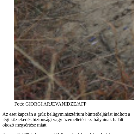
Fotó
:
GIORGI ARJEVANIDZE/AFP
Az eset kapcsán a grúz belügyminisztérium büntetőeljárást indított a
légi közlekedés biztonsági vagy üzemeltetési szabályainak halált
okozó megsértése miatt.