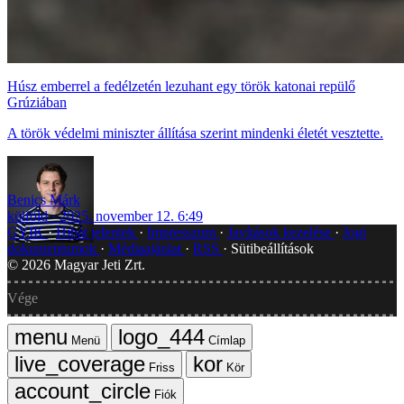
Húsz emberrel a fedélzetén lezuhant egy török katonai repülő
Grúziában
A török védelmi miniszter állítása szerint mindenki életét vesztette.
Benics Márk
külföld
2025. november 12. 6:49
GYIK
Hibát jelentek
Impresszum
Javítások kezelése
Jogi
dokumentumok
Médiaajánlat
RSS
Sütibeállítások
©
2026
Magyar Jeti Zrt.
Vége
Menü
Címlap
Friss
Kör
Fiók