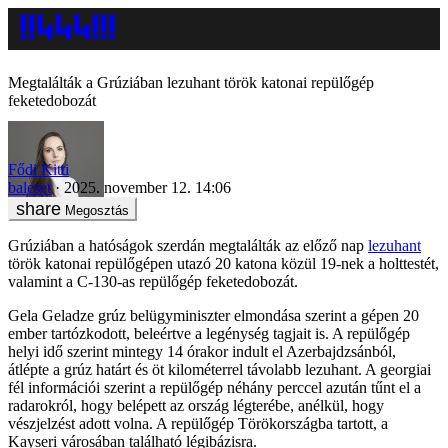
Megtalálták a Grúziában lezuhant török katonai repülőgép
feketedobozát
Fődi Kitti
baleset
2025. november 12. 14:06
Megosztás
Grúziában a hatóságok szerdán megtalálták az előző nap
lezuhant
török katonai repülőgépen utazó 20 katona közül 19-nek a holttestét,
valamint a C-130-as repülőgép feketedobozát.
Gela Geladze grúz belügyminiszter elmondása szerint a gépen 20
ember tartózkodott, beleértve a legénység tagjait is. A repülőgép
helyi idő szerint mintegy 14 órakor indult el Azerbajdzsánból,
átlépte a grúz határt és öt kilométerrel távolabb lezuhant. A georgiai
fél információi szerint a repülőgép néhány perccel azután tűnt el a
radarokról, hogy belépett az ország légterébe, anélkül, hogy
vészjelzést adott volna. A repülőgép Törökországba tartott, a
Kayseri városában található légibázisra.