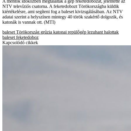
A mentők időközben megtalálták a gép feketedobozát, jelentette az
NTV televíziós csatorna. A feketedobozt Törökországba küldik
kiértékelésre, ami segíteni fog a baleset kivizsgálásában. Az NTV
adatai szerint a helyszínen mintegy 40 török szakértő dolgozik, és
katonák is vannak ott. (MTI)
baleset
Törökország
grúzia
katonai repülőgép
lezuhant
halottak
baleset
feketedoboz
Kapcsolódó cikkek