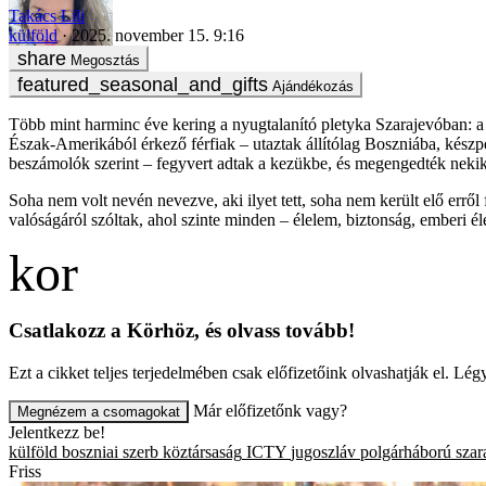
Takács Lili
külföld
2025. november 15. 9:16
Megosztás
Ajándékozás
Több mint harminc éve kering a nyugtalanító pletyka Szarajevóban: a
Észak-Amerikából érkező férfiak – utaztak állítólag Boszniába, készpé
beszámolók szerint – fegyvert adtak a kezükbe, és megengedték nekik
Soha nem volt nevén nevezve, aki ilyet tett, soha nem került elő errő
valóságáról szóltak, ahol szinte minden – élelem, biztonság, emberi é
Csatlakozz a Körhöz, és olvass tovább!
Ezt a cikket teljes terjedelmében csak előfizetőink olvashatják el. L
Már előfizetőnk vagy?
Megnézem a csomagokat
Jelentkezz be!
külföld
boszniai szerb köztársaság
ICTY
jugoszláv polgárháború
szar
Friss