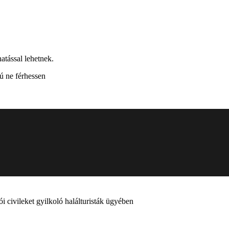
atással lehetnek.
ú ne férhessen
i civileket gyilkoló halálturisták ügyében