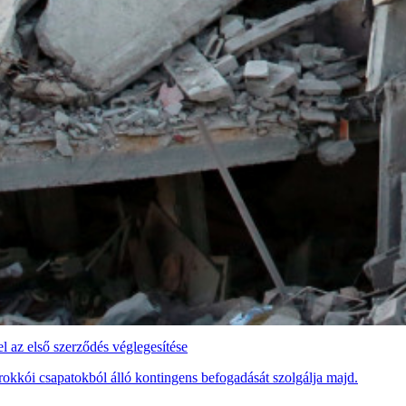
 az első szerződés véglegesítése
rokkói csapatokból álló kontingens befogadását szolgálja majd.