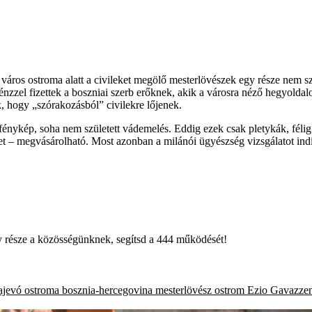
 város ostroma alatt a civileket megölő mesterlövészek egy része nem 
nzzel fizettek a boszniai szerb erőknek, akik a városra néző hegyoldal
, hogy „szórakozásból” civilekre lőjenek.
l fénykép, soha nem született vádemelés. Eddig ezek csak pletykák, fél
let – megvásárolható. Most azonban a milánói ügyészség vizsgálatot ind
égy része a közösségünknek, segítsd a 444 működését!
ajevó ostroma
bosznia-hercegovina
mesterlövész
ostrom
Ezio Gavazzen