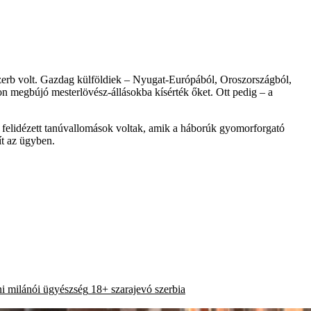
szerb volt. Gazdag külföldiek – Nyugat-Európából, Oroszországból,
on megbújó mesterlövész-állásokba kísérték őket. Ott pedig – a
ig felidézett tanúvallomások voltak, amik a háborúk gyomorforgató
ít az ügyben.
i
milánói ügyészség
18+
szarajevó
szerbia