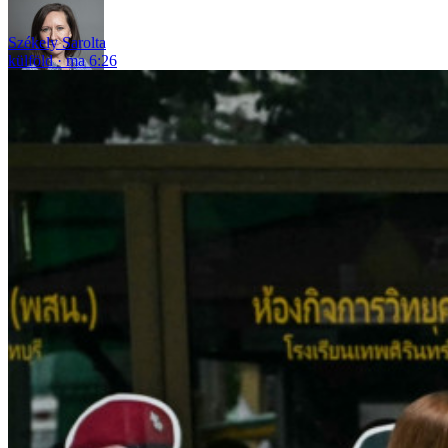
Székely Sarolta
külföld
ma 6:26