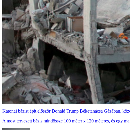
Katonai bázist épít először Donald Trump Béketanácsa Gázában, közel
A most tervezett bázis mindössze 100 méter x 120 méteres, és egy ma