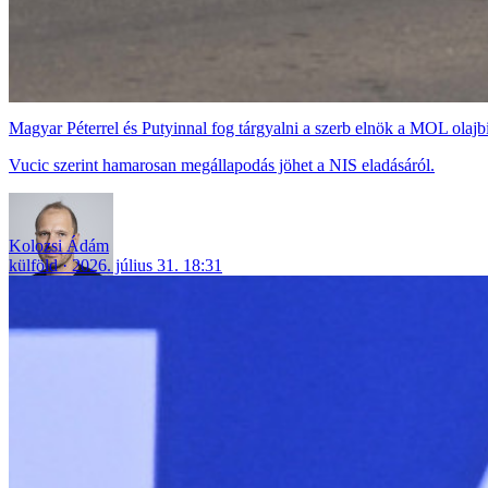
Magyar Péterrel és Putyinnal fog tárgyalni a szerb elnök a MOL olajb
Vucic szerint hamarosan megállapodás jöhet a NIS eladásáról.
Kolozsi Ádám
külföld
2026. július 31. 18:31