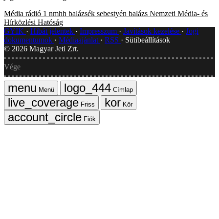
Média
rádió 1
nmhh
balázsék
sebestyén balázs
Nemzeti Média- és
Hírközlési Hatóság
GYIK
Hibát jelentek
Impresszum
Javítások kezelése
Jogi
dokumentumok
Médiaajánlat
RSS
Sütibeállítások
©
2026
Magyar Jeti Zrt.
Vége
Menü
Címlap
Friss
Kör
Fiók