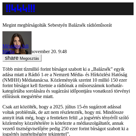
Megint megbírságolták Sebestyén Balázsék rádióműsorát
Mészáros Juli
Média
2025. november 20. 9:48
Megosztás
Több mint tízmillió forint bírságot szabott ki a „Balázsék” egyik
adása miatt a Rádió 1-re a Nemzeti Média- és Hírközlési Hatóság
(NMHH) Médiatanácsa. Közleményük szerint 10 millió 150 ezer
forint bírságot kell fizetnie a rádiónak a műsorszámok korhatár-
kategóriába sorolására és sugárzási időpontjára vonatkozó törvényi
előírások megsértése miatt.
Csak azt közölték, hogy a 2025. július 15-én sugárzott adással
voltak problémák, de azt nem részletezték, hogy mi. Mindössze
annyit írtak még, hogy a fentieken felül „a jogsértés tényéről szóló
közlemény közzétételére is kötelezte a médiaszolgáltatót, annak
vezető tisztségviselőjére pedig 250 ezer forint bírságot szabott ki a
jogsértés ismételtségére tekintettel”.