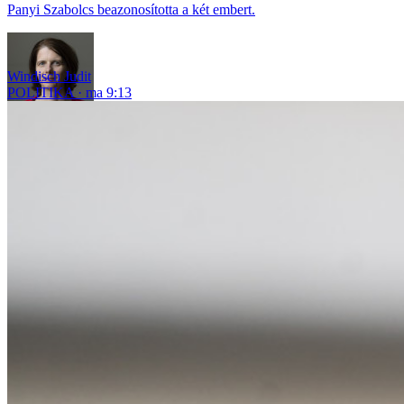
Panyi Szabolcs beazonosította a két embert.
Windisch Judit
POLITIKA
ma 9:13