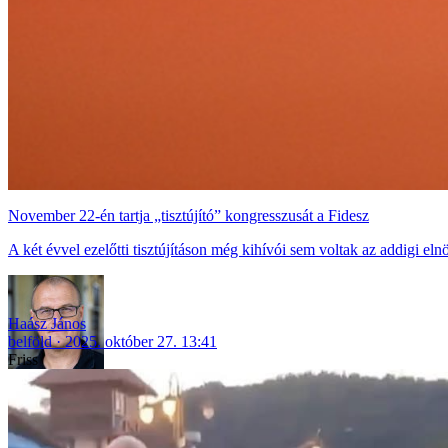
November 22-én tartja „tisztújító” kongresszusát a Fidesz
A két évvel ezelőtti tisztújításon még kihívói sem voltak az addigi el
Haász János
belföld
2025. október 27. 13:41
Friss