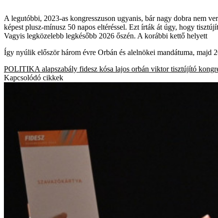
A legutóbbi, 2023-as kongresszuson ugyanis, bár nagy dobra nem verték
képest plusz-mínusz 50 napos eltéréssel. Ezt írták át úgy, hogy tisztú
Vagyis legközelebb legkésőbb 2026 őszén. A korábbi kettő helyett
Így nyúlik először három évre Orbán és alelnökei mandátuma, majd 2
POLITIKA
alapszabály
fidesz
kósa lajos
orbán viktor
tisztújító kong
Kapcsolódó cikkek