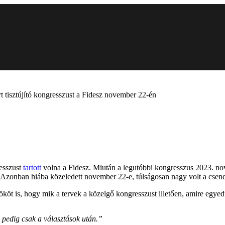
 tisztújító kongresszust a Fidesz november 22-én
resszust
tartott
volna a Fidesz. Miután a legutóbbi kongresszus 2023. nov
sz. Azonban hiába közeledett november 22-e, túlságosan nagy volt a csend
köt is, hogy mik a tervek a közelgő kongresszust illetően, amire egyedü
 pedig csak a választások után.”