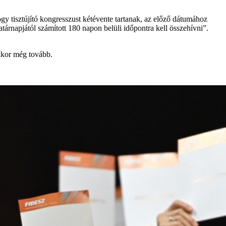
ogy tisztújító kongresszust kétévente tartanak, az előző dátumához
atárnapjától számított 180 napon belüli időpontra kell összehívni”.
kkor még tovább.