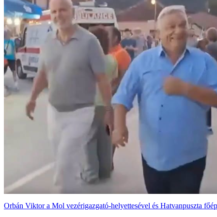
Orbán Viktor a Mol vezérigazgató-helyettesével és Hatvanpuszta főépí