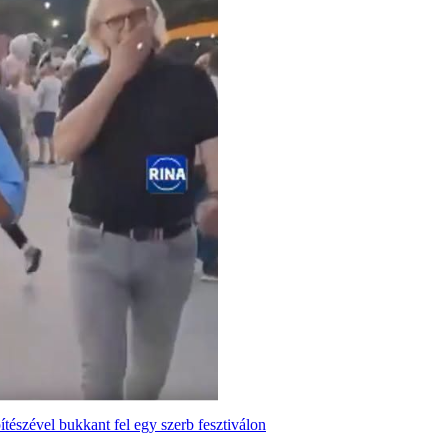
tészével bukkant fel egy szerb fesztiválon