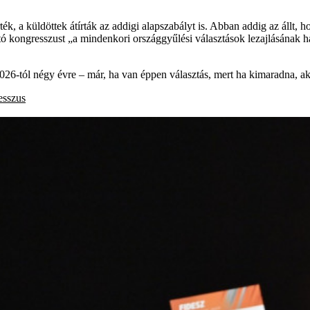
, a küldöttek átírták az addigi alapszabályt is. Abban addig az állt, h
jító kongresszust „a mindenkori országgyűlési választások lezajlásának h
026-tól négy évre – már, ha van éppen választás, mert ha kimaradna, a
resszus