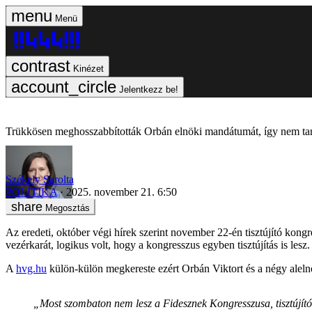
Menü
Kinézet
Jelentkezz be!
Trükkösen meghosszabbították Orbán elnöki mandátumát, így nem tart
Székely Sarolta
POLITIKA
2025. november 21. 6:50
Megosztás
Az eredeti, október végi hírek szerint november 22-én tisztújító kong
vezérkarát, logikus volt, hogy a kongresszus egyben tisztújítás is le
A
hvg.hu
külön-külön megkereste ezért Orbán Viktort és a négy alelnö
„Most szombaton nem lesz a Fidesznek Kongresszusa, tisztújító