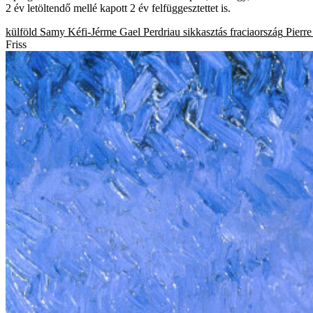
2 év letöltendő mellé kapott 2 év felfüggesztettet is.
külföld
Samy Kéfi-Jérme
Gael Perdriau
sikkasztás
fraciaország
Pierre
Friss