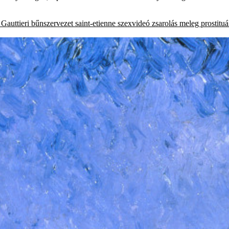
 Gauttieri
bűnszervezet
saint-etienne
szexvideó
zsarolás
meleg prostituá