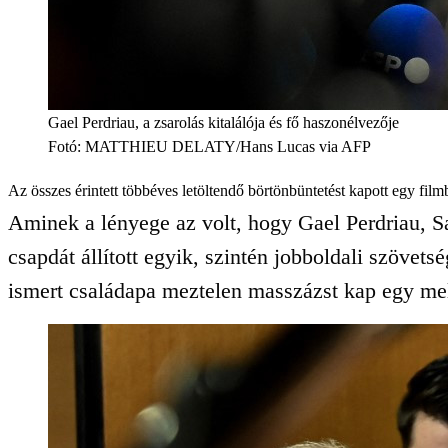
Gael Perdriau, a zsarolás kitalálója és fő haszonélvezője
Fotó
:
MATTHIEU DELATY/Hans Lucas via AFP
Az összes érintett többéves letöltendő börtönbüntetést kapott egy filmb
Aminek a lényege az volt, hogy Gael Perdriau, S
csapdát állított egyik, szintén jobboldali szövet
ismert családapa meztelen masszázst kap egy mele