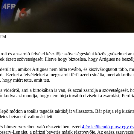
ttal
olt és a zsaroló felvétel készítője szövetségesként közös győzelmet ar
 érzett szövetségesét. Illetve hogy biztosítsa, hogy Artigues ne beszél
rült ki, amikor Artigues nem bírta tovább, és kiszivárogtatott több, mé
. Ezeket a felvételeket a megzsarolt férfi azért csinálta, mert akkoriban
hogy miért tette, amit tett.
a videóról, ami a birtokában is van, és azzal zsarolja a szövetségesét, 
ánkodva azt mondja, hogy nem bírja tovább elviselni a zsarolást, Perdri
 módon a totális tagadás taktikáját választotta. Bár pártja rég kizárta,
letes beismerő vallomást tett.
és bűnszervezetben való részvételben, ezért
4 év letöltendő plusz egy év
Rossary-Lenglet, a párizsi bevetés másik résztvevője. Az egész szervezé