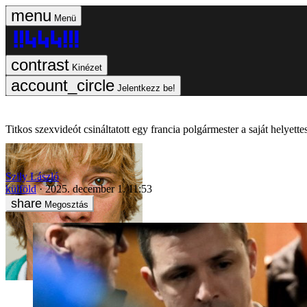
Menü
Kinézet
Jelentkezz be!
Titkos szexvideót csináltatott egy francia polgármester a saját helyettes
Szily László
külföld
2025. december 1. 11:53
Megosztás