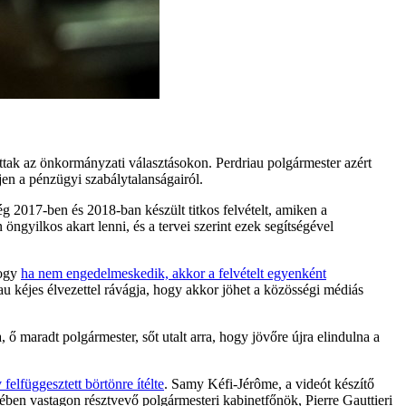
attak az önkormányzati választásokon. Perdriau polgármester azért
jen a pénzügyi szabálytalanságairól.
g 2017-ben és 2018-ban készült titkos felvételt, amiken a
 öngyilkos akart lenni, és a tervei szerint ezek segítségével
hogy
ha nem engedelmeskedik, akkor a felvételt egyenként
au kéjes élvezettel rávágja, hogy akkor jöhet a közösségi médiás
 ő maradt polgármester, sőt utalt arra, hogy jövőre újra elindulna a
 felfüggesztett börtönre ítélte
. Samy Kéfi-Jérôme, a videót készítő
sében vastagon résztvevő polgármesteri kabinetfőnök, Pierre Gauttieri