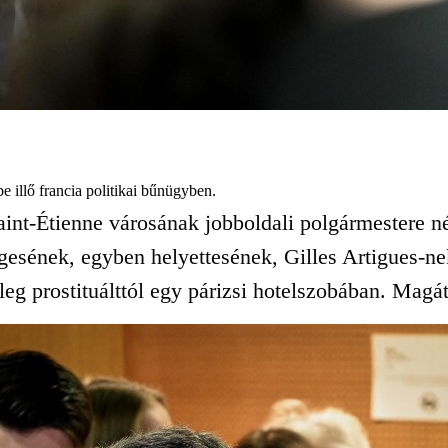
e illő francia politikai bűnügyben.
aint-Étienne városának jobboldali polgármestere 
ségesének, egyben helyettesének, Gilles Artigues-n
g prostituálttól egy párizsi hotelszobában. Magát 