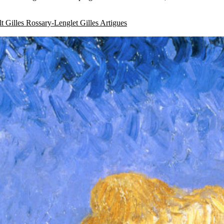
lt
Gilles Rossary-Lenglet
Gilles Artigues