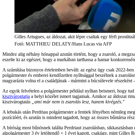
Gilles Artugues, az áldozat, akit lépre csaltak egy férfi prostituál
Fotó
:
MATTHIEU DELATY/Hans Lucas via AFP
Mindez alig néhány hónappal azután történt, hogy a zsaroló, a megzsar
eszelte ki az egészet, hogy a markában tarthassa a hamar konkurensének
A számítása bizonyos értelemben bevált: az egész ügy csak 2022-ben de
polgármester és emberei kendőzetlen nyíltsággal beszélnek a zsarolásról
magyarázta volna el a családjának - mármint a búcsúlevele részeként -, 
Az egyik felvételen a polgármester például nyíltan beismeri, hogy tud 
kiszivárogtatja
a helyi közélet ismert tagjainak. Amikor az áldozat rim
kiszivárogtatás
„ami már nem is zsarolás lesz, hanem kivégzés."
A lebukás után Perdriau polgármester a fentiek fényében némileg meglepő
pozícióért, és azután is mindent tagadott, hogy az összes bűntársa rész
A bíróság most bűnösnek találta Perdriaut zsarolásban, sikkasztásban 
alpolgármester 3 év letöltendő + 1 évet kapott, csakúgy, mint Gilles 