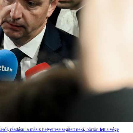
éről, ráadásul a másik helyettese segített neki, börtön lett a vége