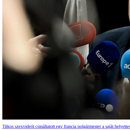
Titkos szexvideót csináltatott egy francia polgármester a saját helyettes