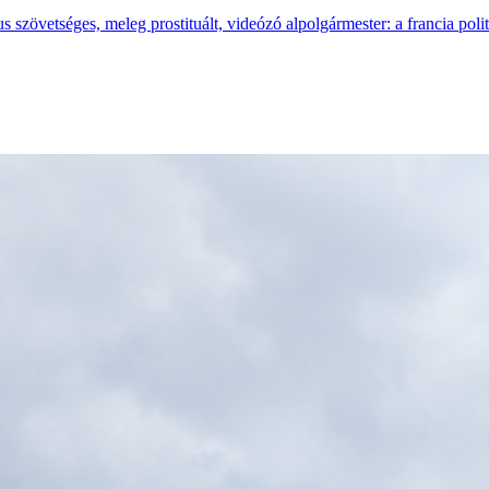
 szövetséges, meleg prostituált, videózó alpolgármester: a francia poli