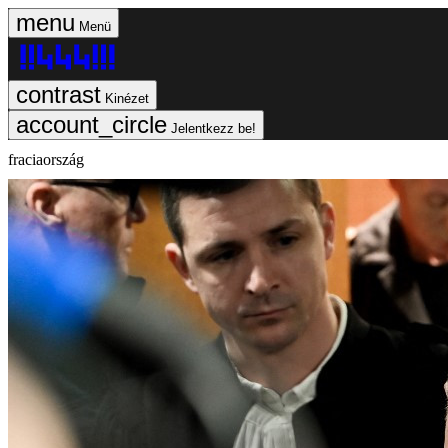
Menü
Kinézet
Jelentkezz be!
fraciaország