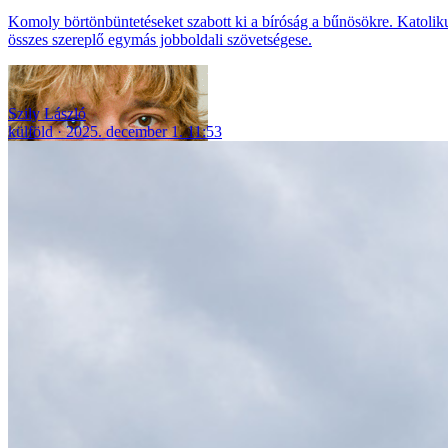
Komoly börtönbüntetéseket szabott ki a bíróság a bűnösökre. Katolikus
összes szereplő egymás jobboldali szövetségese.
Szily László
külföld
2025. december 1. 11:53