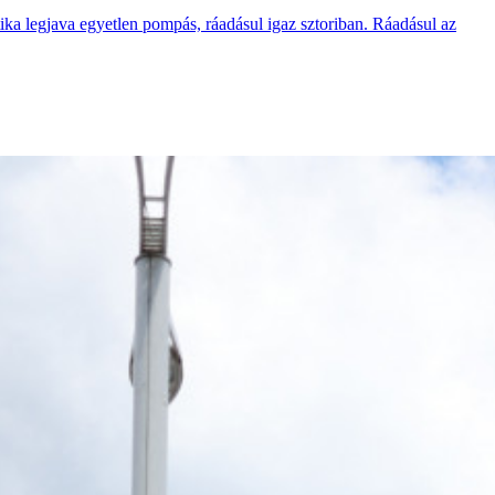
tika legjava egyetlen pompás, ráadásul igaz sztoriban. Ráadásul az