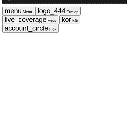
Menü
Címlap
Friss
Kör
Fiók