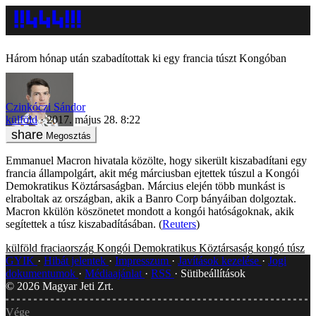
Három hónap után szabadítottak ki egy francia túszt Kongóban
Czinkóczi Sándor
külföld
2017. május 28. 8:22
Megosztás
Emmanuel Macron hivatala közölte, hogy sikerült kiszabadítani egy
francia állampolgárt, akit még márciusban ejtettek túszul a Kongói
Demokratikus Köztársaságban. Március elején több munkást is
elraboltak az országban, akik a Banro Corp bányáiban dolgoztak.
Macron kkülön köszönetet mondott a kongói hatóságoknak, akik
segítettek a túsz kiszabadításában. (
Reuters
)
külföld
fraciaország
Kongói Demokratikus Köztársaság
kongó
túsz
GYIK
Hibát jelentek
Impresszum
Javítások kezelése
Jogi
dokumentumok
Médiaajánlat
RSS
Sütibeállítások
©
2026
Magyar Jeti Zrt.
Vége