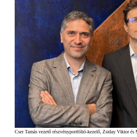
Cser Tamás vezető részvényportfólió-kezelő, Zsiday Viktor és 