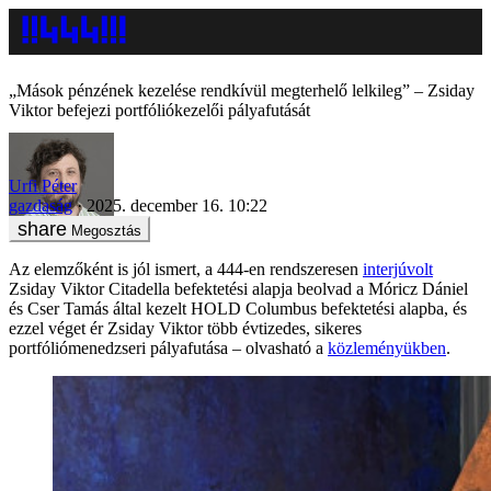
„Mások pénzének kezelése rendkívül megterhelő lelkileg” – Zsiday
Viktor befejezi portfóliókezelői pályafutását
Urfi Péter
gazdaság
2025. december 16. 10:22
Megosztás
Az elemzőként is jól ismert, a 444-en rendszeresen
interjúvolt
Zsiday Viktor Citadella befektetési alapja beolvad a Móricz Dániel
és Cser Tamás által kezelt HOLD Columbus befektetési alapba, és
ezzel véget ér Zsiday Viktor több évtizedes, sikeres
portfóliómenedzseri pályafutása – olvasható a
közleményükben
.