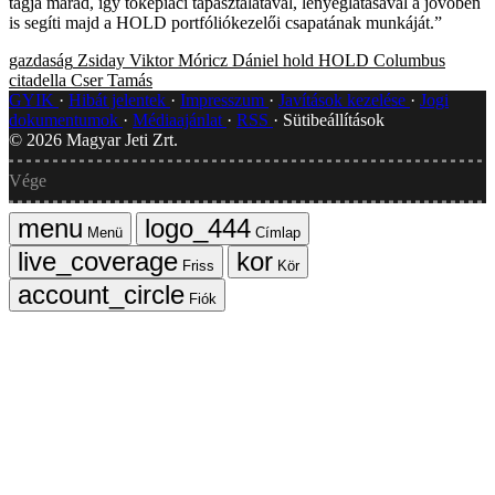
tagja marad, így tőkepiaci tapasztalatával, lényeglátásával a jövőben
is segíti majd a HOLD portfóliókezelői csapatának munkáját.”
gazdaság
Zsiday Viktor
Móricz Dániel
hold
HOLD Columbus
citadella
Cser Tamás
GYIK
Hibát jelentek
Impresszum
Javítások kezelése
Jogi
dokumentumok
Médiaajánlat
RSS
Sütibeállítások
©
2026
Magyar Jeti Zrt.
Vége
Menü
Címlap
Friss
Kör
Fiók