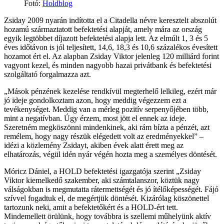
Fotó
:
Holdblog
Zsiday 2009 nyarán indította el a Citadella névre keresztelt abszolút
hozamú származtatott befektetési alapját, amely mára az ország
egyik legtöbbet díjazott befektetési alapja lett. Az elmúlt 1, 3 és 5
éves időtávon is jól teljesített, 14,6, 18,3 és 10,6 százalékos évesített
hozamot ért el. Az alapban Zsiday Viktor jelenleg 120 milliárd forint
vagyont kezel, és minden nagyobb hazai privátbank és befektetési
szolgáltató forgalmazza azt.
„Mások pénzének kezelése rendkívül megterhelő lelkileg, ezért már
jó ideje gondolkoztam azon, hogy meddig végezzem ezt a
tevékenységet. Meddig van a mérleg pozitív serpenyőjében több,
mint a negatívban. Úgy érzem, most jött el ennek az ideje.
Szeretném megköszönni mindenkinek, aki rám bízta a pénzét, azt
remélem, hogy nagy részük elégedett volt az eredményekkel” –
idézi a közlemény Zsidayt, akiben évek alatt érett meg az
elhatározás, végül idén nyár végén hozta meg a személyes döntését.
Móricz Dániel, a HOLD befektetési igazgatója szerint „Zsiday
Viktor kiemelkedő szakember, aki számtalanszor, köztük nagy
válságokban is megmutatta rátermettségét és jó ítélőképességét. Fájó
szívvel fogadtuk el, de megértjük döntését. Kizárólag köszönettel
tartozunk neki, amit a befektetőkért és a HOLD-ért tett.
Mindemellett örülünk, hogy továbbra is szellemi műhelyünk aktív