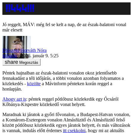
Jó reggelt, MÁV: még fel se kelt a nap, de az észak-balatoni vonal
már elesett
Diószegi-Horváth Nóra
időjárás
2026. január 9. 5:25
Megosztás
Péntek hajnalban az észak-balatoni vonalon okoz jelentősebb
fennakadást a téli időjárás, a többi vonalon azonban folyamatos a
közlekedés -
közölte
a Mávinform pénteken korán reggel a
honlapján.
Ahogy azt is
: péntek reggel pótlóbusz közlekedik egy Ócsáról
Kőbánya-Kispestre közlekedő vonat helyett.
Maradnak ki járatok a győri fővonalon, a Budapest-Hatvan vonalon,
a Komárom-Esztergom vonalon Almásfüzitő és Almásfüzitő felső
között pótlóbusz közlekedik egyes járatok helyett, és más változások
is vannak, indulás előtt érdemes
itt csekkolni
, hogy mi az aktuális