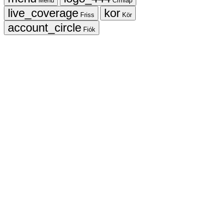
Menü
Címlap
Friss
Kör
Fiók