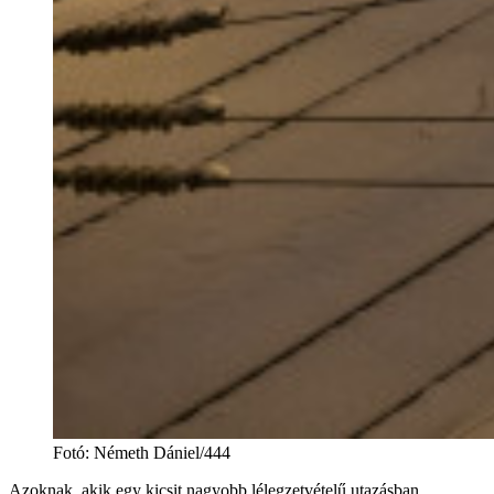
Fotó
:
Németh Dániel/444
Azoknak, akik egy kicsit nagyobb lélegzetvételű utazásban