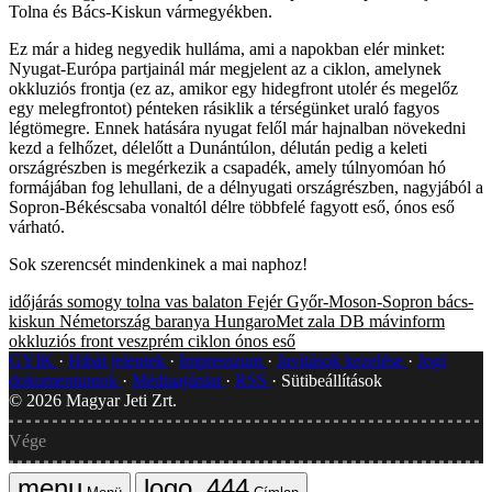
Tolna és Bács-Kiskun vármegyékben.
Ez már a hideg negyedik hulláma, ami a napokban elér minket:
Nyugat-Európa partjainál már megjelent az a ciklon, amelynek
okkluziós frontja (ez az, amikor egy hidegfront utolér és megelőz
egy melegfrontot) pénteken rásiklik a térségünket uraló fagyos
légtömegre. Ennek hatására nyugat felől már hajnalban növekedni
kezd a felhőzet, délelőtt a Dunántúlon, délután pedig a keleti
országrészben is megérkezik a csapadék, amely túlnyomóan hó
formájában fog lehullani, de a délnyugati országrészben, nagyjából a
Sopron-Békéscsaba vonaltól délre többfelé fagyott eső, ónos eső
várható.
Sok szerencsét mindenkinek a mai naphoz!
időjárás
somogy
tolna
vas
balaton
Fejér
Győr-Moson-Sopron
bács-
kiskun
Németország
baranya
HungaroMet
zala
DB
mávinform
okkluziós front
veszprém
ciklon
ónos eső
GYIK
Hibát jelentek
Impresszum
Javítások kezelése
Jogi
dokumentumok
Médiaajánlat
RSS
Sütibeállítások
©
2026
Magyar Jeti Zrt.
Vége