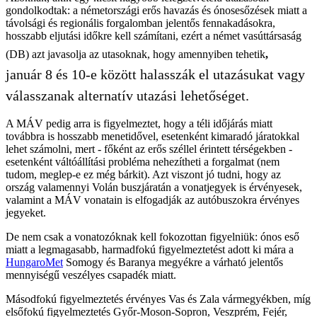
gondolkodtak: a németországi erős havazás és ónosesőzések miatt a
távolsági és regionális forgalomban jelentős fennakadásokra,
hosszabb eljutási időkre kell számítani, ezért a német vasúttársaság
(DB) azt javasolja az utasoknak, hogy amennyiben tehetik
,
január 8 és 10-e között halasszák el utazásukat vagy
válasszanak alternatív utazási lehetőséget.
A MÁV pedig arra is figyelmeztet, hogy a téli időjárás miatt
továbbra is hosszabb menetidővel, esetenként kimaradó járatokkal
lehet számolni, mert - főként az erős széllel érintett térségekben -
esetenként váltóállítási probléma nehezítheti a forgalmat (nem
tudom, meglep-e ez még bárkit). Azt viszont jó tudni, hogy az
ország valamennyi Volán buszjáratán a vonatjegyek is érvényesek,
valamint a MÁV vonatain is elfogadják az autóbuszokra érvényes
jegyeket.
De nem csak a vonatozóknak kell fokozottan figyelniük: ónos eső
miatt a legmagasabb, harmadfokú figyelmeztetést adott ki mára a
HungaroMet
Somogy és Baranya megyékre a várható jelentős
mennyiségű veszélyes csapadék miatt.
Másodfokú figyelmeztetés érvényes Vas és Zala vármegyékben, míg
elsőfokú figyelmeztetés Győr-Moson-Sopron, Veszprém, Fejér,