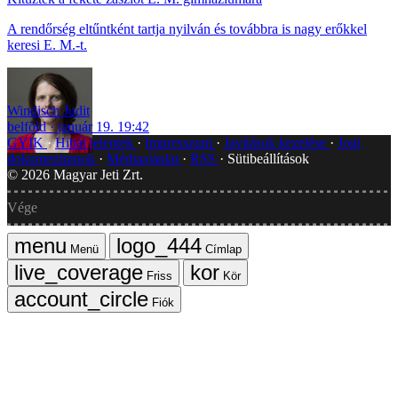
A rendőrség eltűntként tartja nyilván és továbbra is nagy erőkkel
keresi E. M.-t.
Windisch Judit
belföld
január 19. 19:42
GYIK
Hibát jelentek
Impresszum
Javítások kezelése
Jogi
dokumentumok
Médiaajánlat
RSS
Sütibeállítások
©
2026
Magyar Jeti Zrt.
Vége
Menü
Címlap
Friss
Kör
Fiók