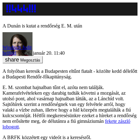
A Dunán is kutat a rendőrség E. M. után
Windisch Judit
belföld
2026. január 20. 11:40
Megosztás
A folyóban keresik a Budapesten eltűnt fiatalt - közölte kedd délelőtt
a Budapesti Rendőr-főkapitányság.
E. M. szombat hajnalban tűnt el, azóta nem találják.
Kamerafelvételeken egy darabig tudták követni a mozgását, az
utolsó pont, ahol vasárnap hajnalban látták, az a Lánchíd volt.
Sajtóhírek szerint a rendőrségnek van egy felvétele arról, hogy
valaki a vízbe zuhan, illetve hogy a híd közepén megtalálták a fiú
kulcscsomóját. Hétfői megkeresésünkre ezeket a híreket a rendőrség
nem erősítette meg, de délutánra a fiú gimnáziumán
fekete zászló
lobogott
.
A BRFK közzétett egy videót is a keresésről.