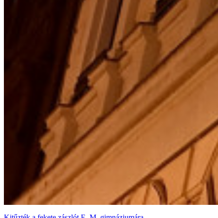
Kitűzték a fekete zászlót E. M. gimnáziumára