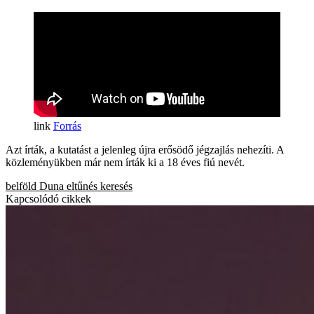
Forrás
Azt írták, a kutatást a jelenleg újra erősödő jégzajlás nehezíti. A
közleményükben már nem írták ki a 18 éves fiú nevét.
belföld
Duna
eltűnés
keresés
Kapcsolódó cikkek