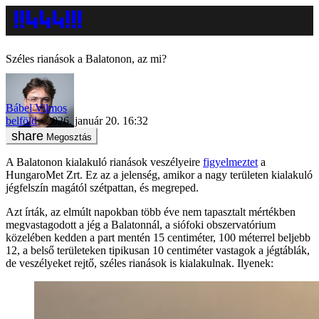
Széles rianások a Balatonon, az mi?
Bábel Vilmos
belföld
2026. január 20. 16:32
Megosztás
A Balatonon kialakuló rianások veszélyeire
figyelmeztet
a
HungaroMet Zrt. Ez az a jelenség, amikor a nagy területen kialakuló
jégfelszín magától szétpattan, és megreped.
Azt írták, az elmúlt napokban több éve nem tapasztalt mértékben
megvastagodott a jég a Balatonnál, a siófoki obszervatórium
közelében kedden a part mentén 15 centiméter, 100 méterrel beljebb
12, a belső területeken tipikusan 10 centiméter vastagok a jégtáblák,
de veszélyeket rejtő, széles rianások is kialakulnak. Ilyenek: