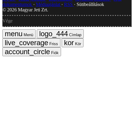
dokumentumok
Médiaajánlat
RSS
Sütibeállítások
©
2026
Magyar Jeti Zrt.
Vége
Menü
Címlap
Friss
Kör
Fiók