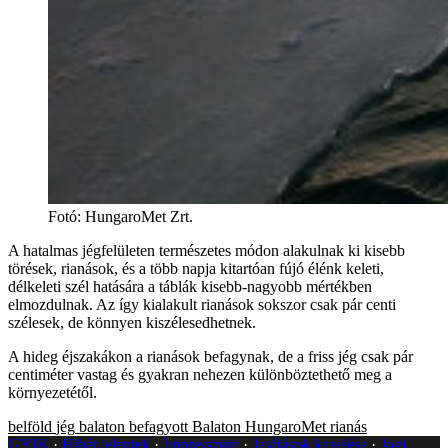
Fotó
:
HungaroMet Zrt.
A hatalmas jégfelületen természetes módon alakulnak ki kisebb
törések, rianások, és a több napja kitartóan fújó élénk keleti,
délkeleti szél hatására a táblák kisebb-nagyobb mértékben
elmozdulnak. Az így kialakult rianások sokszor csak pár centi
szélesek, de könnyen kiszélesedhetnek.
A hideg éjszakákon a rianások befagynak, de a friss jég csak pár
centiméter vastag és gyakran nehezen különböztethető meg a
környezetétől.
belföld
jég
balaton
befagyott Balaton
HungaroMet
rianás
GYIK
Hibát jelentek
Impresszum
Javítások kezelése
Jogi