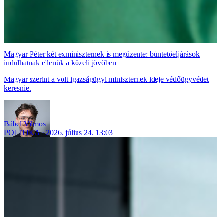
Magyar Péter két exminiszternek is megüzente: büntetőeljárások
indulhatnak ellenük a közeli jövőben
Magyar szerint a volt igazságügyi miniszternek ideje védőügyvédet
keresnie.
Bábel Vilmos
POLITIKA
2026. július 24. 13:03