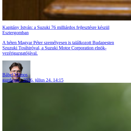
Kapitány István: a Suzuki 76 milliárdos fejlesztésre készül
Esztergomban
A héten Magyar Péter személyesen is találkozott Budapesten
Szuzuki Tosihiróval, a Suzuki Motor Corporation elnök-
vezérigazgatójával.
Bábel Vilmos
gazdaság
2026. július 24. 14:15