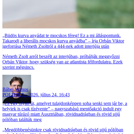
„Büdös kurva anyádat te mocskos féreg! Ez a mi álláspontunk.
Takarodj a liberális mocskos kurva anyádba” – írja Orbán Viktor
igeforrása Németh Zsoltról a 444-nek adott interjúja után
Németh Zsolt arról beszélt az interjúban, próbálják meggyőzni
Orbán Viktor, hogy szükség van az atlantista félfordulatra. Ezek
szerint mégsincs.
Bábel Vilmos
POLITIKA
2026. július 24. 16:43
„Ez egy olyan út, amelyet tulajdonképpen soha senki sem jár be, a
helyiek is csak tízévente” – nagyszabású mentőakció indult egy
magyar túrázó miatt Ausztriában, rövidnadrágban és rövid ujjú
pólóban találták meg
„Megdöbbenésünkre csak rövidnadrágban és rövid ujjú pólóban