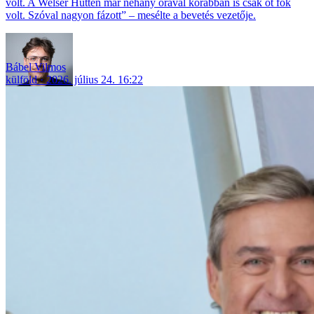
volt. A Welser Hüttén már néhány órával korábban is csak öt fok
volt. Szóval nagyon fázott” – mesélte a bevetés vezetője.
Bábel Vilmos
külföld
2026. július 24. 16:22