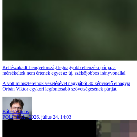
Kettészakadt Lengyelország legnagyobb ellenzéki pártja, a
mérsékeltek nem értenek egyet az új, szélsőjobbos irányvonallal
A volt miniszterelnök vezetésével nagyjából 30 képviselő elhagyja
Orbán Viktor egykori legfontosabb szövetségesének pártját.
Bábel Vilmos
POLITIKA
2026. július 24. 14:03