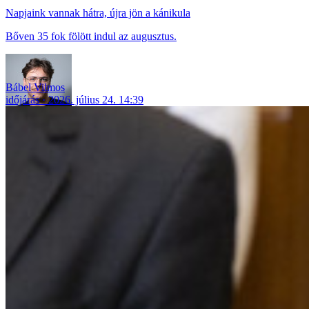
Napjaink vannak hátra, újra jön a kánikula
Bőven 35 fok fölött indul az augusztus.
Bábel Vilmos
időjárás
2026. július 24. 14:39