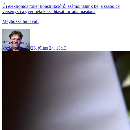
Új elektromos roller konstrukcióról számolhatunk be, a szabolcsi
versenyző a gyermekek szállítását forradalmasítaná
Méghozzá hintával!
Bábel Vilmos
közlekedés
2026. július 24. 13:13