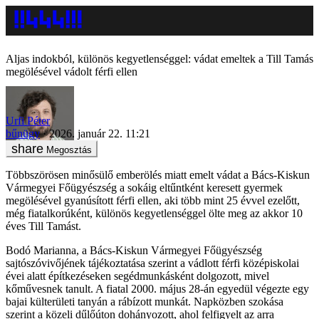
Aljas indokból, különös kegyetlenséggel: vádat emeltek a Till Tamás
megölésével vádolt férfi ellen
Urfi Péter
bűnügy
2026. január 22. 11:21
Megosztás
Többszörösen minősülő emberölés miatt emelt vádat a Bács-Kiskun
Vármegyei Főügyészség a sokáig eltűntként keresett gyermek
megölésével gyanúsított férfi ellen, aki több mint 25 évvel ezelőtt,
még fiatalkorúként, különös kegyetlenséggel ölte meg az akkor 10
éves Till Tamást.
Bodó Marianna, a Bács-Kiskun Vármegyei Főügyészség
sajtószóvivőjének tájékoztatása szerint a vádlott férfi középiskolai
évei alatt építkezéseken segédmunkásként dolgozott, mivel
kőművesnek tanult. A fiatal 2000. május 28-án egyedül végezte egy
bajai külterületi tanyán a rábízott munkát. Napközben szokása
szerint a közeli dűlőúton dohányozott, ahol felfigyelt az arra