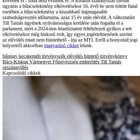
követték el - soha nem évülnek el. A korábbi szabályozás szerint
ugyanis a bűncselekmény elkövetésekor 16. évét be nem töltött fiatal
esetében a bűncselekmény a kiszabható legmagasabb
szabadságvesztés időtartama, azaz 15 év után elévült. A változtatást
Till Tamás ügyének nyilvánosságra kerülése után fogadta el a
parlament, mert a 2024-ben letartóztatott feltételezett gyilkos a tett
elkövetésekor még kiskorú volt, így egyes jogértelmezések szerint
az elévülés miatt nem büntethető - írja az MTI. Erről a bonyolult jogi
helyzetről akkoriban
magyarázó cikket
írtunk.
bűnügy
kecskeméti törvényszék
elévülés
büntető törvénykönyv
Bács-Kiskun Vármegyei Főügyészség
emberölés
Till Tamás
országgyűlés
Kapcsolódó cikkek