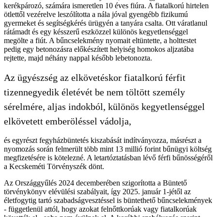
kerékpározó, számára ismeretlen 10 éves fiúra. A fiatalkorú hirtelen
ötlettől vezérelve leszólította a nála jóval gyengébb fizikumú
gyermeket és segítségkérés ürügyén a tanyára csalta. Ott váratlanul
rátámadt és egy késszerű eszközzel különös kegyetlenséggel
megölte a fiút. A bűncselekmény nyomait eltüntette, a holttestet
pedig egy betonozásra előkészített helyiség homokos aljzatába
rejtette, majd néhány nappal később lebetonozta.
Az ügyészség az elkövetéskor fiatalkorú férfit
tizennegyedik életévét be nem töltött személy
sérelmére, aljas indokból, különös kegyetlenséggel
elkövetett emberöléssel vádolja,
és egyrészt fegyházbüntetés kiszabását indítványozza, másrészt a
nyomozás során felmerült több mint 13 millió forint bűnügyi költség
megfizetésére is kötelezné. A letartóztatásban lévő férfi bűnösségéről
a Kecskeméti Törvényszék dönt.
Az Országgyűlés 2024 decemberében szigorította a Büntető
törvénykönyv elévülési szabályait, így 2025. január 1-jétől az
életfogytig tartó szabadságvesztéssel is büntethető bűncselekmények
- függetlenül attól, hogy azokat felnőttkorúak vagy fiatalkorúak