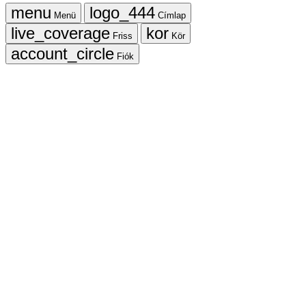
Menü
Címlap
Friss
Kör
Fiók