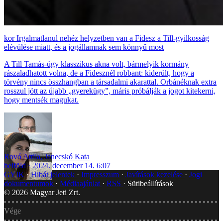
Irgalmatlanul nehéz helyzetben van a Fidesz a Till-gyilkosság
elévülése miatt, és a jogállamnak sem könnyű most
A Till Tamás-ügy klasszikus akna volt, bármelyik kormány
rászaladhatott volna, de a Fidesznél robbant: kiderült, hogy a
törvény nincs összhangban a társadalmi akarattal. Orbánéknak extra
rosszul jött az újabb „gyerekügy”, máris próbálják a jogot kitekerni,
hogy mentsék magukat.
Rovó Attila
,
Janecskó Kata
belföld
2024. december 14. 6:07
GYIK
Hibát jelentek
Impresszum
Javítások kezelése
Jogi
dokumentumok
Médiaajánlat
RSS
Sütibeállítások
©
2026
Magyar Jeti Zrt.
Vége