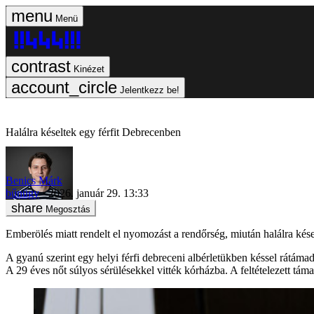
Menü
Kinézet
Jelentkezz be!
Halálra késeltek egy férfit Debrecenben
Benics Márk
bűnügy
2026. január 29. 13:33
Megosztás
Emberölés miatt rendelt el nyomozást a rendőrség, miután halálra kése
A gyanú szerint egy helyi férfi debreceni albérletükben késsel rátámadt
A 29 éves nőt súlyos sérülésekkel vitték kórházba. A feltételezett táma