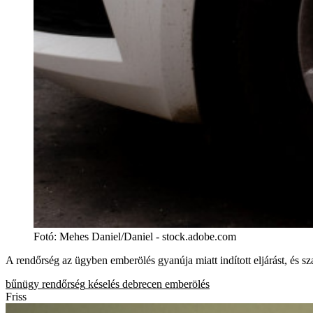
Fotó
:
Mehes Daniel/Daniel - stock.adobe.com
A rendőrség az ügyben emberölés gyanúja miatt indított eljárást, és s
bűnügy
rendőrség
késelés
debrecen
emberölés
Friss