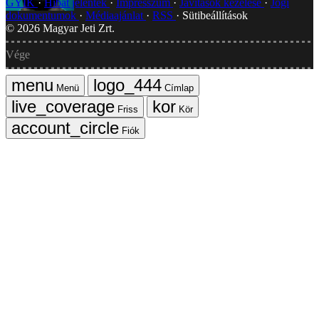
GYIK
Hibát jelentek
Impresszum
Javítások kezelése
Jogi
dokumentumok
Médiaajánlat
RSS
Sütibeállítások
©
2026
Magyar Jeti Zrt.
Vége
Menü
Címlap
Friss
Kör
Fiók