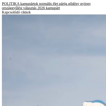
POLITIKA
kamupártok
normális élet pártja
gődény györgy
országgyűlési választás 2026
kamupárt
Kapcsolódó cikkek