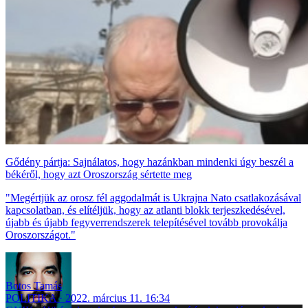
Gődény pártja: Sajnálatos, hogy hazánkban mindenki úgy beszél a
békéről, hogy azt Oroszország sértette meg
"Megértjük az orosz fél aggodalmát is Ukrajna Nato csatlakozásával
kapcsolatban, és elítéljük, hogy az atlanti blokk terjeszkedésével,
újabb és újabb fegyverrendszerek telepítésével tovább provokálja
Oroszországot."
Botos Tamás
POLITIKA
2022. március 11. 16:34