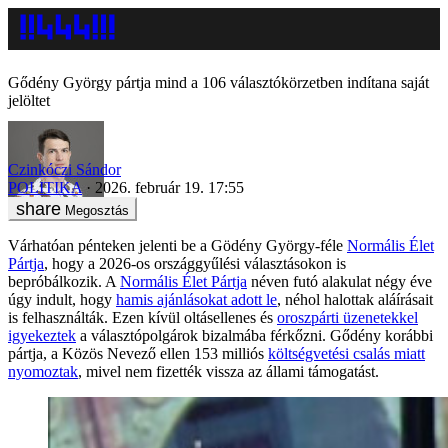
Gődény György pártja mind a 106 választókörzetben indítana saját
jelöltet
Czinkóczi Sándor
POLITIKA
2026. február 19. 17:55
Megosztás
Várhatóan pénteken jelenti be a Gödény György-féle
Normális Élet
Pártja
, hogy a 2026-os országgyűlési választásokon is
bepróbálkozik. A
Normális Élet Pártja
néven futó alakulat négy éve
úgy indult, hogy
hamis ajánlásokat adott le
, néhol halottak aláírásait
is felhasználták. Ezen kívül oltásellenes és
oroszpárti üzenetekkel
igyekeztek
a választópolgárok bizalmába férkőzni. Gődény korábbi
pártja, a Közös Nevező ellen 153 milliós
költségvetési csalás miatt
nyomoztak
, mivel nem fizették vissza az állami támogatást.