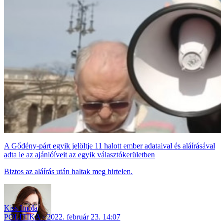
A Gődény-párt egyik jelöltje 11 halott ember adataival és aláírásával
adta le az ajánlóíveit az egyik választókerületben
Biztos az aláírás után haltak meg hirtelen.
Kiss Imola
POLITIKA
2022. február 23. 14:07