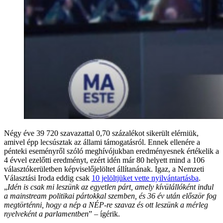
Négy éve 39 720 szavazattal 0,70 százalékot sikerült elérniük,
amivel épp lecsúsztak az állami támogatásról. Ennek ellenére a
pénteki eseményről szóló meghívójukban eredményesnek értékelik a
4 évvel ezelőtti eredményt, ezért idén már 80 helyett mind a 106
választókerületben képviselőjelöltet állítanának. Igaz, a Nemzeti
Választási Iroda eddig csak
10 jelöltjüket vette nyilvántartásba
.
„
Idén is csak mi leszünk az egyetlen párt, amely kívülállóként indul
a mainstream politikai pártokkal szemben, és 36 év után először fog
megtörténni, hogy a nép a NÉP-re szavaz és ott leszünk a mérleg
nyelveként a parlamentben
” – ígérik.