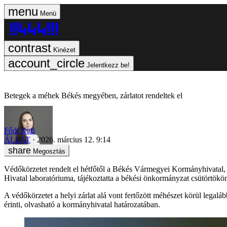
Menü
Kinézet
Jelentkezz be!
Betegek a méhek Békés megyében, zárlatot rendeltek el
Fődi Kitti
ÁLLAT
2026. március 12. 9:14
Megosztás
Védőkörzetet rendelt el hétfőtől a Békés Vármegyei Kormányhivatal,
Hivatal laboratóriuma, tájékoztatta a békési önkormányzat csütörtökö
A védőkörzetet a helyi zárlat alá vont fertőzött méhészet körül legaláb
érinti, olvasható a kormányhivatal határozatában.