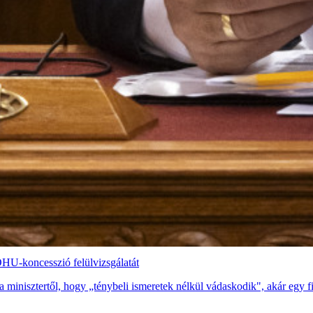
OHU-koncesszió felülvizsgálatát
minisztertől, hogy „ténybeli ismeretek nélkül vádaskodik", akár egy f