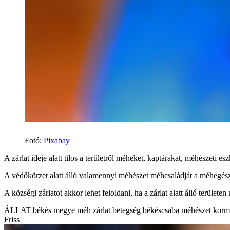
Fotó
:
Pixabay
A zárlat ideje alatt tilos a területről méheket, kaptárakat, méhészeti e
A védőkörzet alatt álló valamennyi méhészet méhcsaládját a méhegészs
A községi zárlatot akkor lehet feloldani, ha a zárlat alatt álló területen 
ÁLLAT
békés megye
méh
zárlat
betegség
békéscsaba
méhészet
korm
Friss