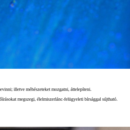
bevinni; illetve méhészeteket mozgatni, áttelepíteni.
rásokat megszegi, élelmiszerlánc-felügyeleti bírsággal sújtható.