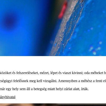
szközöket és felszereléseket, mézet, lépet és viaszt kivinni; oda méheket 
égügyi felelősnek meg kell vizsgálni. Amennyiben a méhész a fenti előí
már egy hely sem áll a betegség miatt helyi zárlat alatt, írták.
ányhivatal