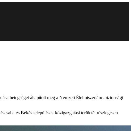
ása betegséget állapított meg a Nemzeti Élelmiszerlánc-biztonsági
ékéscsaba és Békés települések közigazgatási területét részlegesen