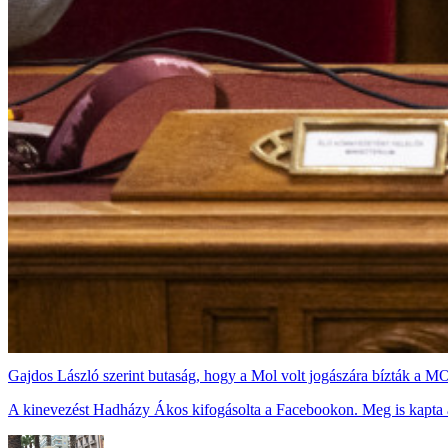
Gajdos László szerint butaság, hogy a Mol volt jogászára bízták a M
A kinevezést Hadházy Ákos kifogásolta a Facebookon. Meg is kapta a 