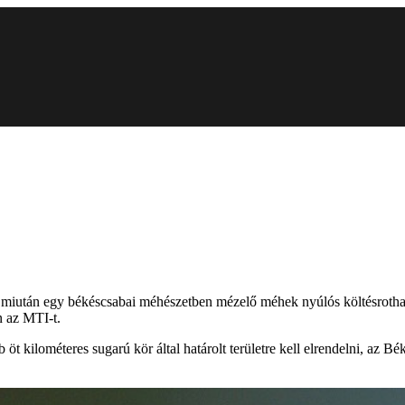
 miután egy békéscsabai méhészetben mézelő méhek nyúlós költésrothad
n az MTI-t.
b öt kilométeres sugarú kör által határolt területre kell elrendelni, az B