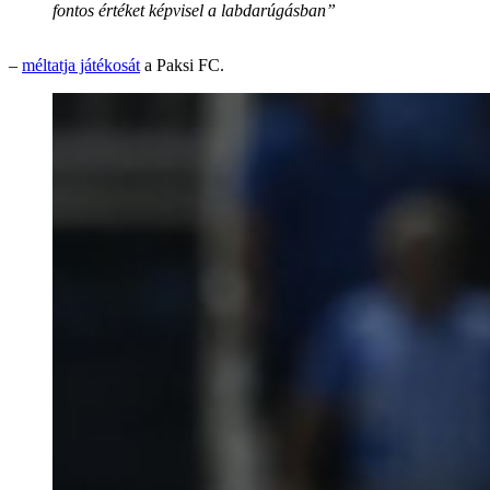
fontos értéket képvisel a labdarúgásban”
–
méltatja játékosát
a Paksi FC.