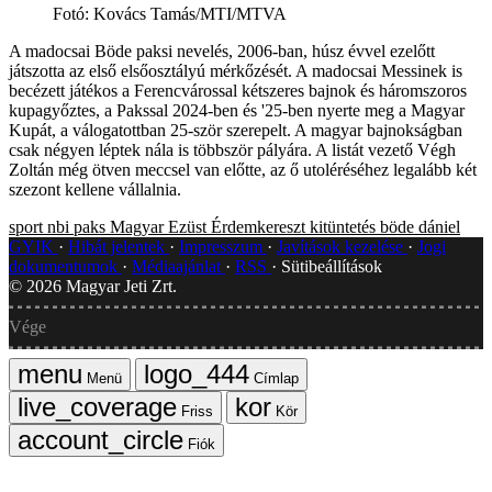
Fotó
:
Kovács Tamás/MTI/MTVA
A madocsai Böde paksi nevelés, 2006-ban, húsz évvel ezelőtt
játszotta az első elsőosztályú mérkőzését. A madocsai Messinek is
becézett játékos a Ferencvárossal kétszeres bajnok és háromszoros
kupagyőztes, a Pakssal 2024-ben és '25-ben nyerte meg a Magyar
Kupát, a válogatottban 25-ször szerepelt. A magyar bajnokságban
csak négyen léptek nála is többször pályára. A listát vezető Végh
Zoltán még ötven meccsel van előtte, az ő utoléréséhez legalább két
szezont kellene vállalnia.
sport
nbi
paks
Magyar Ezüst Érdemkereszt
kitüntetés
böde dániel
GYIK
Hibát jelentek
Impresszum
Javítások kezelése
Jogi
dokumentumok
Médiaajánlat
RSS
Sütibeállítások
©
2026
Magyar Jeti Zrt.
Vége
Menü
Címlap
Friss
Kör
Fiók