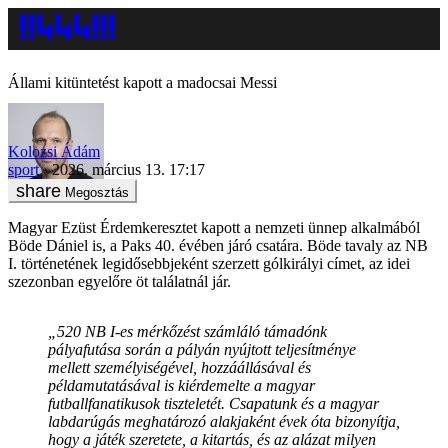
Állami kitüntetést kapott a madocsai Messi
Kolozsi Ádám
sport
2026. március 13. 17:17
Megosztás
Magyar Ezüst Érdemkeresztet kapott a nemzeti ünnep alkalmából
Böde Dániel is, a Paks 40. évében járó csatára. Böde tavaly az NB
I. történetének legidősebbjeként szerzett gólkirályi címet, az idei
szezonban egyelőre öt találatnál jár.
„520 NB I-es mérkőzést számláló támadónk
pályafutása során a pályán nyújtott teljesítménye
mellett személyiségével, hozzáállásával és
példamutatásával is kiérdemelte a magyar
futballfanatikusok tiszteletét. Csapatunk és a magyar
labdarúgás meghatározó alakjaként évek óta bizonyítja,
hogy a játék szeretete, a kitartás, és az alázat milyen