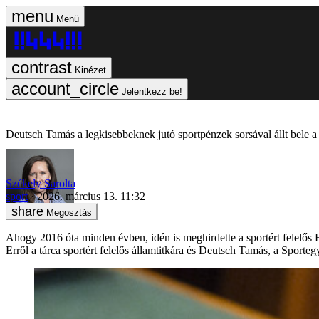
Menü
Kinézet
Jelentkezz be!
Deutsch Tamás a legkisebbeknek jutó sportpénzek sorsával állt bele
Székely Sarolta
sport
2026. március 13. 11:32
Megosztás
Ahogy 2016 óta minden évben, idén is meghirdette a sportért felelő
Erről a tárca sportért felelős államtitkára és Deutsch Tamás, a Sport