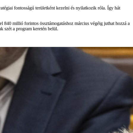
atégiai fontosságú területként kezelni és nyilatkozik róla. Így hát
zel 840 millió forintos össztámogatáshoz március végéig juthat hozzá a
k szét a program keretén belül.