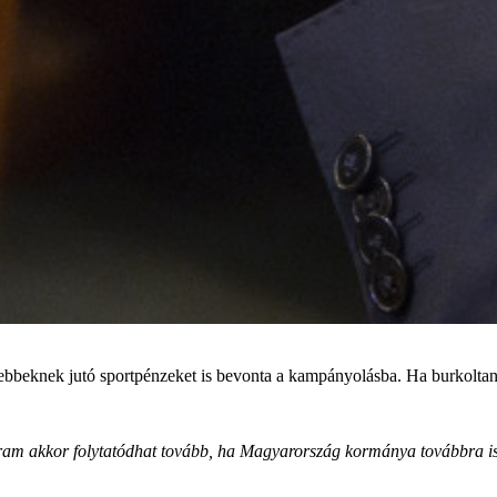
bbeknek jutó sportpénzeket is bevonta a kampányolásba. Ha burkoltan is
gram akkor folytatódhat tovább, ha Magyarország kormánya továbbra is s