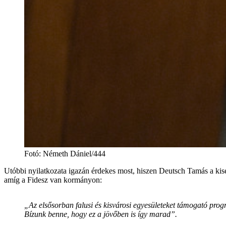
Fotó
:
Németh Dániel/444
Utóbbi nyilatkozata igazán érdekes most, hiszen Deutsch Tamás a kise
amíg a Fidesz van kormányon:
„Az elsősorban falusi és kisvárosi egyesületeket támogató pro
Bízunk benne, hogy ez a jövőben is így marad”.