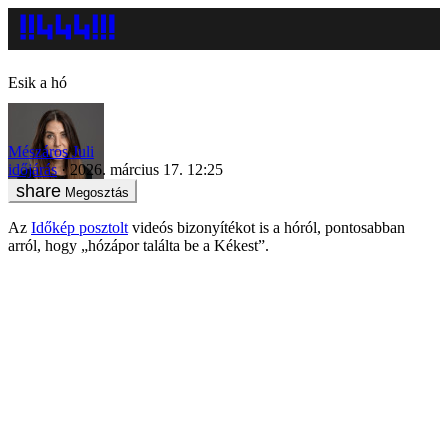
Esik a hó
Mészáros Juli
időjárás
2026. március 17. 12:25
Megosztás
Az
Időkép posztolt
videós bizonyítékot is a hóról, pontosabban
arról, hogy „hózápor találta be a Kékest”.