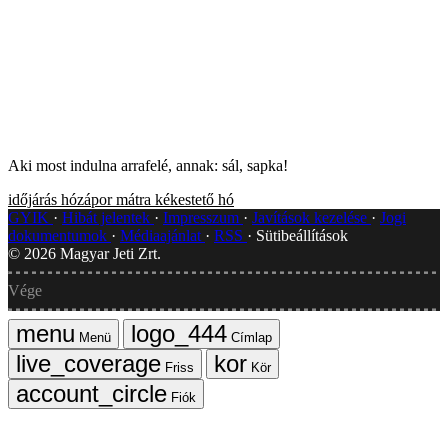
Aki most indulna arrafelé, annak: sál, sapka!
időjárás
hózápor
mátra
kékestető
hó
GYIK
Hibát jelentek
Impresszum
Javítások kezelése
Jogi
dokumentumok
Médiaajánlat
RSS
Sütibeállítások
©
2026
Magyar Jeti Zrt.
Vége
Menü
Címlap
Friss
Kör
Fiók