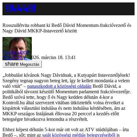
Rosszullétvita robbant ki Bedő Dávid Momentum-frakcióvezető és
Nagy Dávid MKKP-listavezető között
Gazda Albert
POLITIKA
2026. március 18. 13:41
Megosztás
„Jobbulást kívánok Nagy Dávidnak, a Kutyapárt listavezetőjének!
Szegény tegnap nagyon beteg lett, így le kellett mondania a velem
való vitát” –
panaszkodott a közösségi oldalán
Bedő Dávid, a
politikából távozni készülő Momentum parlamenti frakcióvezetője.
Bedő szóvá tette, hogy ő és Nagy kedden délután 4-kor a
Kontroll.hu által szervezett vitában ütköztették volna érveiket a
kispártok választási indulása és nem indulása kérdésében, ám az
MKKP országos listájának éllovasa 20 perccel a kezdés előtt
betegségre hivatkozva lemondta a részvételt.
Ehhez képest délután 5-kor már ott volt az ATV stúdiójában – írta
Bedő –, sőt: mint az
saját közösségi médiás bejegyzéseiből
is