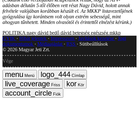
adásban délután 5-től élőben vett részt Nagy Dávid, holott annak
felvétele valójában korábban készült el. Az MKKP listavezetőjének
gyógyulása így korántsem volt olyan extrém sebességű, mint
ahogyan tűnhetett. Minden olvasótól és érintettől elnézést kérünk.)
POLITIKA
nagy dávid
bedő dávid
betegség
egészség
mkkp
GYIK
Hibát jelentek
Impresszum
Javítások kezelése
Jogi
dokumentumok
Médiaajánlat
RSS
Sütibeállítások
©
2026
Magyar Jeti Zrt.
Vége
Menü
Címlap
Friss
Kör
Fiók