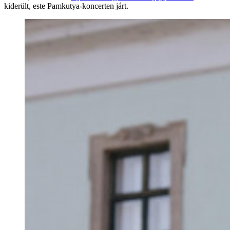
kiderült, este Pamkutya-koncerten járt.