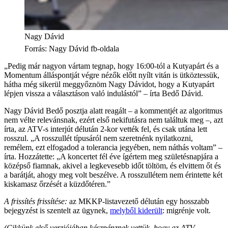
Nagy Dávid
Forrás
:
Nagy Dávid fb-oldala
„Pedig már nagyon vártam tegnap, hogy 16:00-tól a Kutyapárt és a
Momentum álláspontját végre nézők előtt nyílt vitán is ütköztessük,
hátha még sikerül meggyőznöm Nagy Dávidot, hogy a Kutyapárt
lépjen vissza a választáson való indulástól” – írta Bedő Dávid.
Nagy Dávid Bedő posztja alatt reagált – a kommentjét az algoritmus
nem vélte relevánsnak, ezért első nekifutásra nem találtuk meg –, azt
írta, az ATV-s interjút délután 2-kor vették fel, és csak utána lett
rosszul. „A rosszullét típusáról nem szeretnénk nyilatkozni,
remélem, ezt elfogadod a tolerancia jegyében, nem náthás voltam” –
írta. Hozzátette: „A koncertet fél éve ígértem meg születésnapjára a
középső fiamnak, akivel a legkevesebb időt töltöm, és elvittem őt és
a barátját, ahogy meg volt beszélve. A rosszullétem nem érintette két
kiskamasz őrzését a küzdőtéren.”
A frissítés frissítése:
az MKKP-listavezető délután egy hosszabb
bejegyzést is szentelt az ügynek,
melyből kiderült
: migrénje volt.
(Cikkünk első verziójában készpénznek vettük, hogy az ATV-