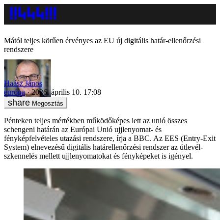
Mától teljes körűen érvényes az EU új digitális határ-ellenőrzési
rendszere
Haász János
európa
2026. április 10. 17:08
Megosztás
Pénteken teljes mértékben működőképes lett az unió összes
schengeni határán az Európai Unió ujjlenyomat- és
fényképfelvételes utazási rendszere, írja a BBC. Az EES (Entry-Exit
System) elnevezésű digitális határellenőrzési rendszer az útlevél-
szkennelés mellett ujjlenyomatokat és fényképeket is igényel.