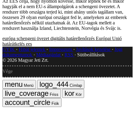
Az EES célja, hogy nyomon kövesse, mikor lépnek be és mikor
hagyják el a nem EU-s állampolgárok a schengeni övezetet. A
rendszer több országra terjed ki, mint ahány uniós tagállam van,
összesen 29 olyan európai országot fed le, amelyeken az emberek
határellenőrzés nélkül utazhatnak át. Az EU-tagok mellett a
rendszert használja Izland, Liechtenstein, Norvégia és Svájc is.
európa
schengeni övezet
digitális határellenőrzés
Európai Unió
határátkelés
ees
GYIK
Hibát jelentek
Impresszum
Javítások kezelése
Jogi
dokumentumok
Médiaajánlat
RSS
Sütibeállítások
©
2026
Magyar Jeti Zrt.
Vége
Menü
Címlap
Friss
Kör
Fiók