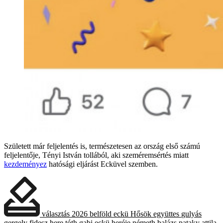
Született már feljelentés is, természetesen az ország első számú
feljelentője, Tényi István tollából, aki szeméremsértés miatt
kezdeményez
hatósági eljárást Ecküvel szemben.
választás 2026
belföld
eckü
Hősök együttes
gulyás
gergely
fidesz
here
tóth gabi
eckü heréje
németh balázs
pataky attila