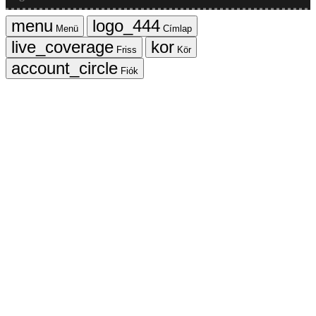
Menü
Címlap
Friss
Kör
Fiók