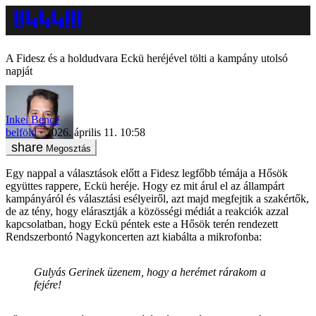
A Fidesz és a holdudvara Eckü heréjével tölti a kampány utolsó
napját
Inkei Bence
belföld
2026. április 11. 10:58
Megosztás
Egy nappal a választások előtt a Fidesz legfőbb témája a Hősök
együttes rappere, Eckü heréje. Hogy ez mit árul el az állampárt
kampányáról és választási esélyeiről, azt majd megfejtik a szakértők,
de az tény, hogy elárasztják a közösségi médiát a reakciók azzal
kapcsolatban, hogy Eckü péntek este a Hősök terén rendezett
Rendszerbontó Nagykoncerten azt kiabálta a mikrofonba:
Gulyás Gerinek üzenem, hogy a herémet rárakom a
fejére!