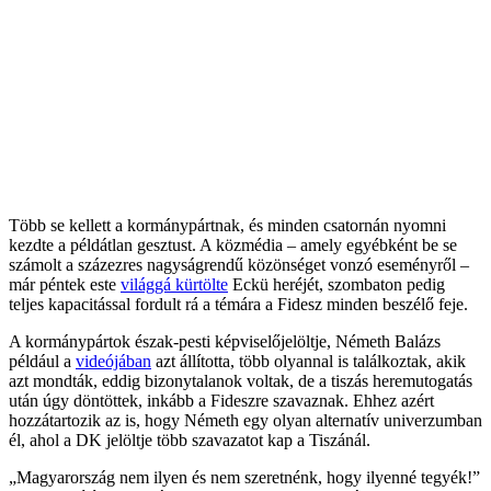
Több se kellett a kormánypártnak, és minden csatornán nyomni
kezdte a példátlan gesztust. A közmédia – amely egyébként be se
számolt a százezres nagyságrendű közönséget vonzó eseményről –
már péntek este
világgá kürtölte
Eckü heréjét, szombaton pedig
teljes kapacitással fordult rá a témára a Fidesz minden beszélő feje.
A kormánypártok észak-pesti képviselőjelöltje, Németh Balázs
például a
videójában
azt állította, több olyannal is találkoztak, akik
azt mondták, eddig bizonytalanok voltak, de a tiszás heremutogatás
után úgy döntöttek, inkább a Fideszre szavaznak. Ehhez azért
hozzátartozik az is, hogy Németh egy olyan alternatív univerzumban
él, ahol a DK jelöltje több szavazatot kap a Tiszánál.
„Magyarország nem ilyen és nem szeretnénk, hogy ilyenné tegyék!”