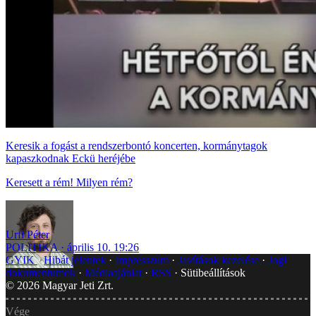
Keresik a fogást a rendszerbontó koncerten, kormánytagok
kapaszkodnak Eckü heréjébe
Keresett a rém! Milyen rém?
Urfi Péter
POLITIKA
április 10. 19:26
GYIK
Hibát jelentek
Impresszum
Javítások kezelése
Jogi
dokumentumok
Médiaajánlat
RSS
Sütibeállítások
©
2026
Magyar Jeti Zrt.
Vége