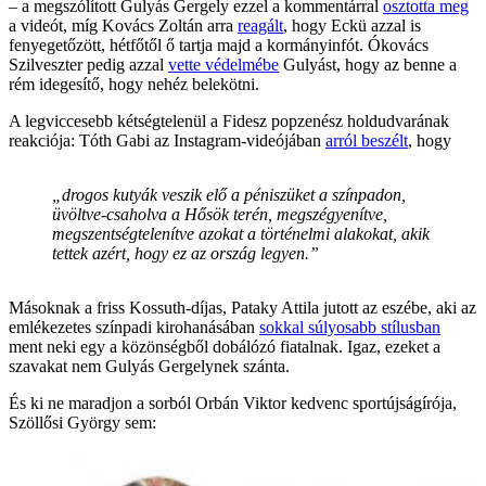
– a megszólított Gulyás Gergely ezzel a kommentárral
osztotta meg
a videót, míg Kovács Zoltán arra
reagált
, hogy Eckü azzal is
fenyegetőzött, hétfőtől ő tartja majd a kormányinfót. Ókovács
Szilveszter pedig azzal
vette védelmébe
Gulyást, hogy az benne a
rém idegesítő, hogy nehéz belekötni.
A legviccesebb kétségtelenül a Fidesz popzenész holdudvarának
reakciója: Tóth Gabi az Instagram-videójában
arról beszélt
, hogy
„drogos kutyák veszik elő a péniszüket a színpadon,
üvöltve-csaholva a Hősök terén, megszégyenítve,
megszentségtelenítve azokat a történelmi alakokat, akik
tettek azért, hogy ez az ország legyen.”
Másoknak a friss Kossuth-díjas, Pataky Attila jutott az eszébe, aki az
emlékezetes színpadi kirohanásában
sokkal súlyosabb stílusban
ment neki egy a közönségből dobálózó fiatalnak. Igaz, ezeket a
szavakat nem Gulyás Gergelynek szánta.
És ki ne maradjon a sorból Orbán Viktor kedvenc sportújságírója,
Szöllősi György sem: