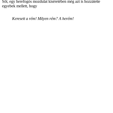
Sőt, egy herefogós mozdulat kíséretében még azt is hozzátette
egyebek mellett, hogy
Keresett a rém! Milyen rém? A herém!