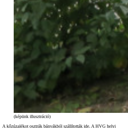
(képünk illusztráció)
A kőzúzalékot osztrák bányákból szállították ide. A HVG helyi