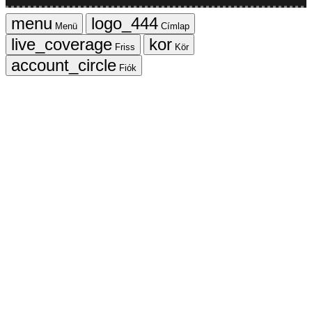
Menü
Címlap
Friss
Kör
Fiók