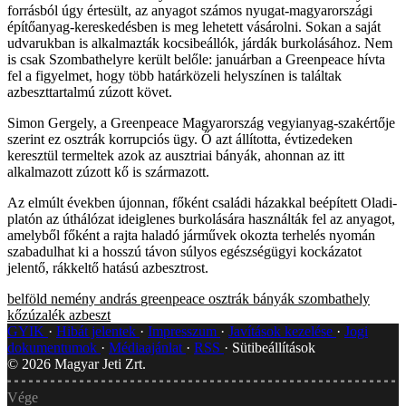
forrásból úgy értesült, az anyagot számos nyugat-magyarországi
építőanyag-kereskedésben is meg lehetett vásárolni. Sokan a saját
udvarukban is alkalmazták kocsibeállók, járdák burkolásához. Nem
is csak Szombathelyre került belőle: januárban a Greenpeace hívta
fel a figyelmet, hogy több határközeli helyszínen is találtak
azbeszttartalmú zúzott követ.
Simon Gergely, a Greenpeace Magyarország vegyianyag-szakértője
szerint ez osztrák korrupciós ügy. Ő azt állította, évtizedeken
keresztül termeltek azok az ausztriai bányák, ahonnan az itt
alkalmazott zúzott kő is származott.
Az elmúlt években újonnan, főként családi házakkal beépített Oladi-
platón az úthálózat ideiglenes burkolására használták fel az anyagot,
amelyből főként a rajta haladó járművek okozta terhelés nyomán
szabadulhat ki a hosszú távon súlyos egészségügyi kockázatot
jelentő, rákkeltő hatású azbesztrost.
belföld
nemény andrás
greenpeace
osztrák bányák
szombathely
kőzúzalék
azbeszt
GYIK
Hibát jelentek
Impresszum
Javítások kezelése
Jogi
dokumentumok
Médiaajánlat
RSS
Sütibeállítások
©
2026
Magyar Jeti Zrt.
Vége