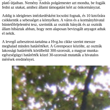
plató útjaiban. Nemény András polgármester azt mondta, be fogják
fedni az utakat, amihez állami támogatást kért az önkormányzat.
Addig is ideiglenes intézkedésként locsolni fognak, és 10 km/órára
csökkentik a sebességet a környéken. A város és a kormányhivatal
büntetőfeljelentést tesz, szerintük az osztrák bányák és az osztrák
állam hibáztak abban, hogy nem alaposan bevizsgált anyagot adtak
el nekik.
A levegő azbesztrost-tartalma a Hvg.hu cikke szerint messze
meghalad minden határértéket. A Greenpeace közölte, az osztrák
lakossági határérték körülbelül 300-szorosát, a magyar munka-
egészségügyi határérték közel 30-szorosát mutatták a hivatalos
mérések eredményei.