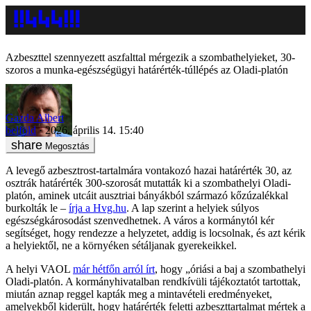
Azbeszttel szennyezett aszfalttal mérgezik a szombathelyieket, 30-
szoros a munka-egészségügyi határérték-túllépés az Oladi-platón
Gazda Albert
belföld
2026. április 14. 15:40
Megosztás
A levegő azbesztrost-tartalmára vontakozó hazai határérték 30, az
osztrák határérték 300-szorosát mutatták ki a szombathelyi Oladi-
platón, aminek utcáit ausztriai bányákból származó kőzúzalékkal
burkolták le –
írja a Hvg.hu
. A lap szerint a helyiek súlyos
egészségkárosodást szenvedhetnek. A város a kormánytól kér
segítséget, hogy rendezze a helyzetet, addig is locsolnak, és azt kérik
a helyiektől, ne a környéken sétáljanak gyerekeikkel.
A helyi VAOL
már hétfőn arról írt
, hogy „óriási a baj a szombathelyi
Oladi-platón. A kormányhivatalban rendkívüli tájékoztatót tartottak,
miután aznap reggel kapták meg a mintavételi eredményeket,
amelyekből kiderült, hogy határérték feletti azbeszttartalmat mértek a